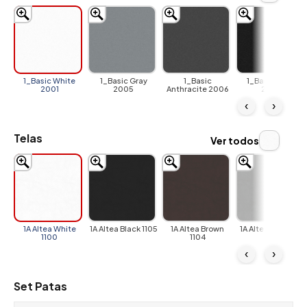
1_Basic White
1_Basic Gray
1_Basic
1_Basic Black
2001
2005
Anthracite 2006
2002
‹
›
Telas
Ver todos
1A Altea White
1A Altea Black 1105
1A Altea Brown
1A Altea Gray 1101
1100
1104
‹
›
Set Patas