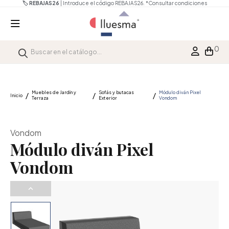
🏷️ REBAJAS26
| Introduce el código REBAJAS26.
*Consultar condiciones
0
Muebles de Jardín y
Sofás y butacas
Módulo diván Pixel
Inicio
Terraza
Exterior
Vondom
Vondom
Módulo diván Pixel
Vondom