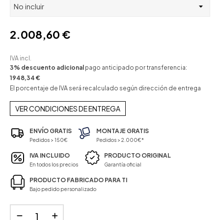
2.008,60 €
IVA incl.
3% descuento adicional
pago anticipado por transferencia:
1948,34 €
El porcentaje de IVA será recalculado según dirección de entrega
VER CONDICIONES DE ENTREGA
ENVÍO GRATIS
MONTAJE GRATIS
Pedidos > 150€
Pedidos > 2.000€*
IVA INCLUIDO
PRODUCTO ORIGINAL
En todos los precios
Garantía oficial
PRODUCTO FABRICADO PARA TI
Bajo pedido personalizado