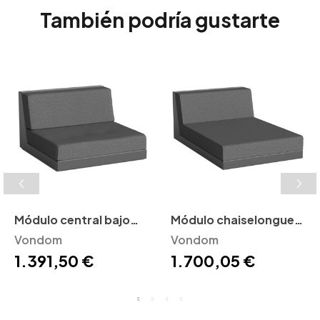
También podría gustarte
Módulo central bajo
Módulo chaiselongue
Pixel Vondom
Vondom
Pixel Vondom
Vondom
1.391,50 €
1.700,05 €