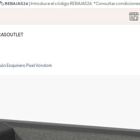
🏷️ REBAJAS26
| Introduce el código REBAJAS26.
*Consultar condicione
CAS
OUTLET
lo Esquinero Pixel Vondom