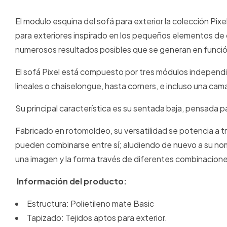
El modulo esquina del sofá para exterior la colección P
para exteriores inspirado en los pequeños elementos de 
numerosos resultados posibles que se generan en función
El sofá Pixel está compuesto por tres módulos independ
lineales o chaiselongue, hasta corners, e incluso una cam
Su principal característica es su sentada baja, pensada pa
Fabricado en rotomoldeo, su versatilidad se potencia a t
pueden combinarse entre sí; aludiendo de nuevo a su no
una imagen y la forma través de diferentes combinacione
Información del producto:
Estructura: Polietileno mate Basic
Tapizado: Tejidos aptos para exterior.