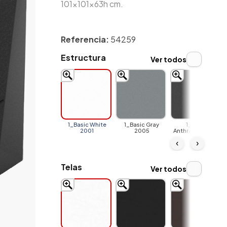
101x101x63h cm.
Referencia:
54259
Estructura
Ver todos
1_Basic White
1_Basic Gray
1_Basic
2001
2005
Anthracite 2006
‹
›
Telas
Ver todos