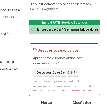
Financia tu compra en 6 meses sin intereses. TIN
 por un sofá
0%. TAE 0%
 con los
Envío GRATIS Servicio Estándar

Entrega de 3 a 4 Semanas laborables
 sofás
Descuentos exclusivos
Aplica estos cupones al finalizar tu
abados que
compra y ahorra*
o origen de
Outdoor Days26
-12%
?
*Introduce el cupón en el carrito. No
acumulables. Excluye productos ya en oferta y
marcas con precio cerrado.
Ver condiciones
Marca
Diseñador