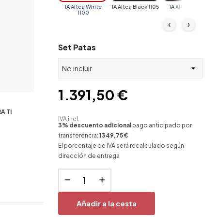
1A Altea White
1A Altea Black 1105
1A Altea Brown
1100
1104
‹
›
Set Patas
1.391,50 €
A TI
IVA incl.
3% descuento adicional
pago anticipado por
transferencia:
1349,75 €
El porcentaje de IVA será recalculado según
dirección de entrega
Añadir a la cesta