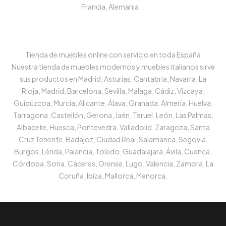
Francia, Alemania...
Tienda de muebles online con servicio en toda España
Nuestra tienda de muebles modernos y muebles italianos sirve
sus productos en Madrid, Asturias, Cantabria, Navarra, La
Rioja, Madrid, Barcelona, Sevilla, Málaga, Cádiz, Vizcaya,
Guipúzcoa, Murcia, Alicante, Álava, Granada, Almería, Huelva,
Tarragona, Castellón, Gerona, Jaén, Teruel, León, Las Palmas,
Albacete, Huesca, Pontevedra, Valladolid, Zaragoza, Santa
Cruz Tenerife, Badajoz, Ciudad Real, Salamanca, Segovia,
Burgos, Lérida, Palencia, Toledo, Guadalajara, Ávila, Cuenca,
Córdoba, Soria, Cáceres, Orense, Lugo, Valencia, Zamora, La
Coruña, Ibiza, Mallorca, Menorca.