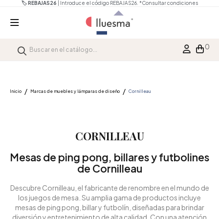
🏷️ REBAJAS26
| Introduce el código REBAJAS26.
*Consultar condiciones
0
Inicio
Marcas de muebles y lámparas de diseño
Cornilleau
CORNILLEAU
Mesas de ping pong, billares y futbolines
de Cornilleau
Descubre Cornilleau, el fabricante de renombre en el mundo de
los juegos de mesa. Su amplia gama de productos incluye
mesas de ping pong, billar y futbolín, diseñadas para brindar
diversión y entretenimiento de alta calidad. Con una atención