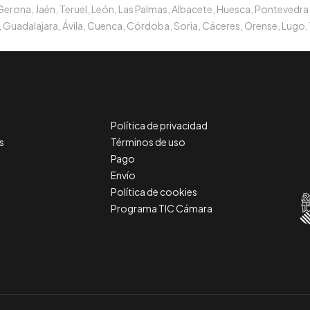
 Gerona, Jaén, Teruel, León, Las Palmas, Albacete, Huesca, Pontevedra,
 Guadalajara, Ávila, Cuenca, Córdoba, Soria, Cáceres, Orense, Lugo, 
Política de privacidad
s
Términos de uso
Pago
Envío
Política de cookies
Programa TIC Cámara