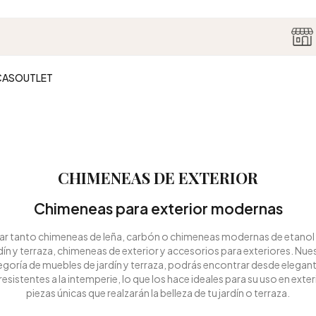
🏷️ REBAJAS26
| Introduce el código REBAJAS26.
*Consultar condicione
CAS
OUTLET
CHIMENEAS DE EXTERIOR
Chimeneas para exterior modernas
zar tanto chimeneas de leña, carbón o chimeneas modernas de etanol 
ín y terraza, chimeneas de exterior y accesorios para exteriores. 
 categoría de muebles de jardín y terraza, podrás encontrar desde e
istentes a la intemperie, lo que los hace ideales para su uso en ext
piezas únicas que realzarán la belleza de tu jardín o terraza.