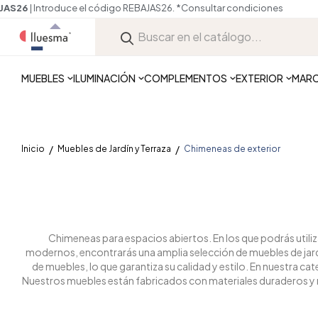
MUEBLES
ILUMINACIÓN
COMPLEMENTOS
EXTERIOR
MAR
Inicio
Muebles de Jardín y Terraza
Chimeneas de exterior
Chimeneas para espacios abiertos. En los que podrás utili
modernos, encontrarás una amplia selección de muebles de jard
de muebles, lo que garantiza su calidad y estilo. En nuestra
Nuestros muebles están fabricados con materiales duraderos y res