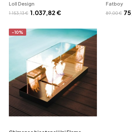
Loll Design
Fatboy
1.037,82 €
75
1.153,13 €
89,00 €
-10%