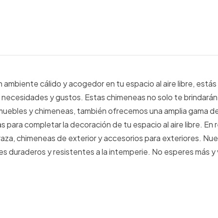
 ambiente cálido y acogedor en tu espacio al aire libre, está
ecesidades y gustos. Estas chimeneas no solo te brindarán c
s muebles y chimeneas, también ofrecemos una amplia gama de 
 para completar la decoración de tu espacio al aire libre. E
rraza, chimeneas de exterior y accesorios para exteriores. 
 duraderos y resistentes a la intemperie. No esperes más y v