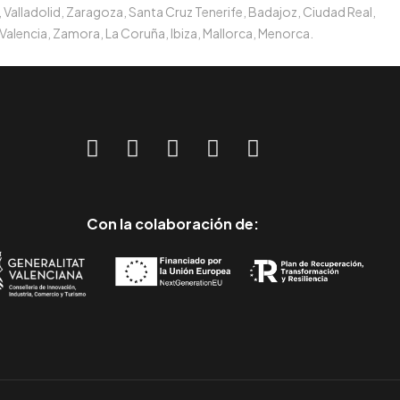
 Valladolid, Zaragoza, Santa Cruz Tenerife, Badajoz, Ciudad Real,
Valencia, Zamora, La Coruña, Ibiza, Mallorca, Menorca.
Con la colaboración de: