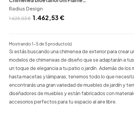
Chimenea bioetanol Uni Flame
Radius design
Radius Design
1.462,53 €
1.625,03 €
Mostrando 1-5 de 5 producto(s)
Si estás buscando una chimenea de exterior para crear un
modelos de chimeneas de diseño que se adaptarán a tus n
un toque de elegancia a tu patio o jardín. Además de lo
hasta macetas y lámparas, tenemos todo lo que necesitas
encontrarás una gran variedad de muebles de jardín y te
diseñadores de muebles y están fabricados con materiales
accesorios perfectos para tu espacio al aire libre.