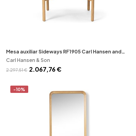
Mesa auxiliar Sideways RF1905 Carl Hansen and
Son
Carl Hansen & Son
2.067,76 €
2.297,51 €
-10%