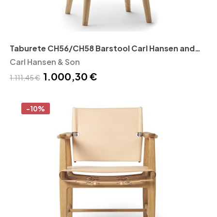
Taburete CH56/CH58 Barstool Carl Hansen and
Son
Carl Hansen & Son
1.000,30 €
1.111,45 €
-10%