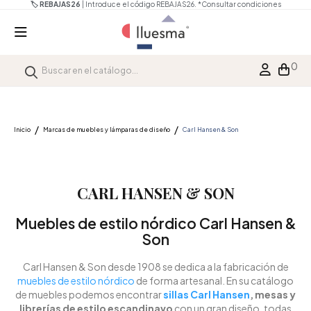
🏷️ REBAJAS26
| Introduce el código REBAJAS26.
*Consultar condiciones
0
Inicio
Marcas de muebles y lámparas de diseño
Carl Hansen & Son
CARL HANSEN & SON
Muebles de estilo nórdico Carl Hansen &
Son
Carl Hansen & Son
desde 1908 se dedica a la fabricación de
muebles de estilo nórdico
de forma artesanal. En su catálogo
de muebles podemos encontrar
sillas Carl Hansen
, mesas y
librerías de estilo escandinavo
con un gran diseño, todas