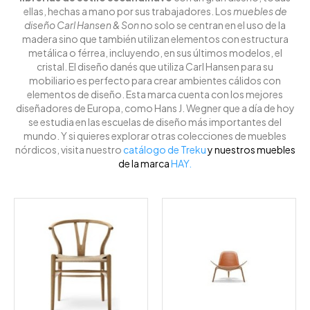
ellas, hechas a mano por sus trabajadores. Los
muebles de
diseño Carl Hansen & Son
no solo se centran en el uso de la
madera sino que también utilizan elementos con estructura
metálica o férrea, incluyendo, en sus últimos modelos, el
cristal. El diseño danés que utiliza Carl Hansen para su
mobiliario es perfecto para crear ambientes cálidos con
elementos de diseño. Esta marca cuenta con los mejores
diseñadores de Europa, como Hans J. Wegner que a día de hoy
se estudia en las escuelas de diseño más importantes del
mundo.
Y si quieres explorar otras colecciones de muebles
nórdicos, visita nuestro
catálogo de Treku
y nuestros muebles
de la marca
HAY
.