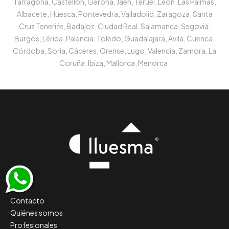
Tarragona, Castellón, Gerona, Jaén, Teruel, León, Las Palmas,
Albacete, Huesca, Pontevedra, Valladolid, Zaragoza, Santa
Cruz Tenerife, Badajoz, Ciudad Real, Salamanca, Segovia,
Burgos, Lérida, Palencia, Toledo, Guadalajara, Ávila, Cuenca,
Córdoba, Soria, Cáceres, Orense, Lugo, Valencia, Zamora, La
Coruña, Ibiza, Mallorca, Menorca.
Contacto
Quiénes somos
Profesionales