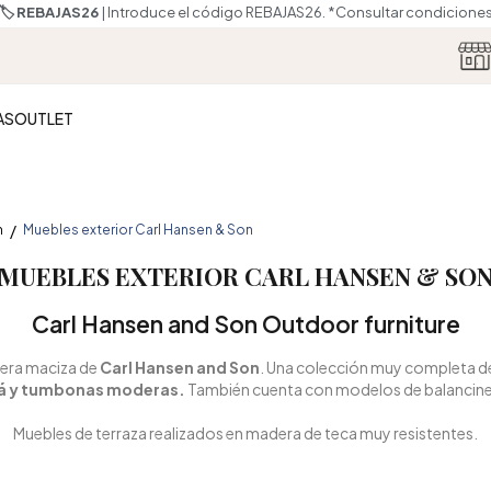
🏷️ REBAJAS26
| Introduce el código REBAJAS26.
*Consultar condicione
AS
OUTLET
n
Muebles exterior Carl Hansen & Son
MUEBLES EXTERIOR CARL HANSEN & SO
Carl Hansen and Son Outdoor furniture
era maciza de
Carl Hansen and Son
. Una colección muy completa d
sofá y tumbonas moderas.
También cuenta con modelos de balancines
Muebles de terraza realizados en madera de teca muy resistentes.