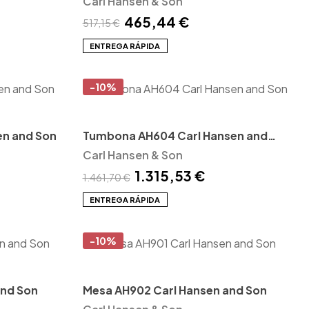
Carl Hansen & Son
465,44 €
517,15 €
ENTREGA RÁPIDA
-10%
en and Son
Tumbona AH604 Carl Hansen and
Son
Carl Hansen & Son
1.315,53 €
1.461,70 €
ENTREGA RÁPIDA
-10%
and Son
Mesa AH902 Carl Hansen and Son