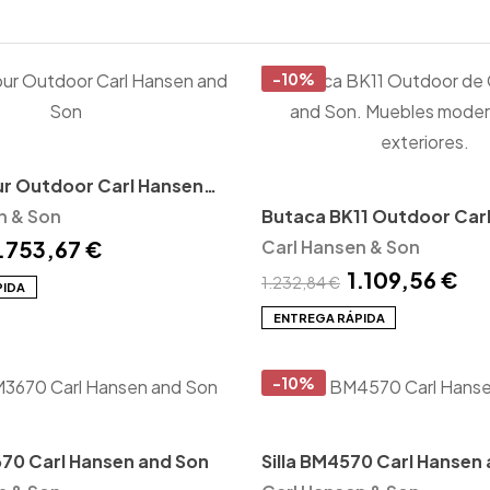
-10%
r Outdoor Carl Hansen
n & Son
Butaca BK11 Outdoor Car
.753,67 €
and Son
Carl Hansen & Son
1.109,56 €
1.232,84 €
PIDA
ENTREGA RÁPIDA
-10%
70 Carl Hansen and Son
Silla BM4570 Carl Hansen