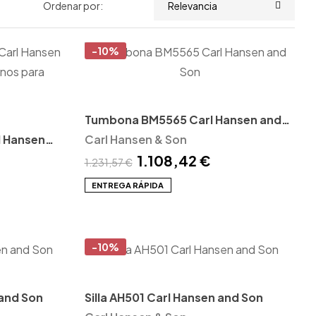
Ordenar por:
Relevancia
-10%
Tumbona BM5565 Carl Hansen and
l Hansen
Son
Carl Hansen & Son
1.108,42 €
1.231,57 €
ENTREGA RÁPIDA
-10%
 and Son
Silla AH501 Carl Hansen and Son