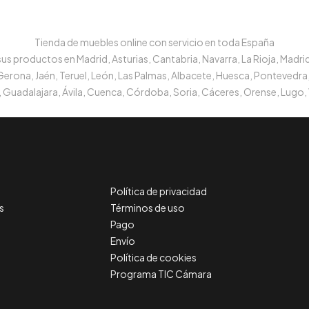
Tienda de muebles online con servicio en toda España
s productos en Madrid, Asturias, Cantabria, Navarra, La Rioja, Madrid
 Gerona, Jaén, Teruel, León, Las Palmas, Albacete, Huesca, Pontevedra,
 Guadalajara, Ávila, Cuenca, Córdoba, Soria, Cáceres, Orense, Lugo, 
Política de privacidad
s
Términos de uso
Pago
Envío
Política de cookies
Programa TIC Cámara