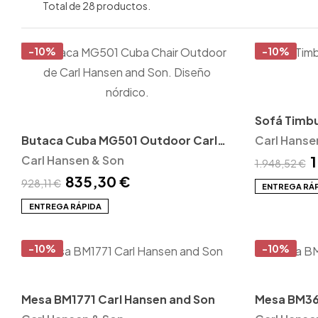
Total de 28 productos.
-10%
-10%
Sofá Timbu
Butaca Cuba MG501 Outdoor Carl
and Son
Carl Hanse
Hansen and Son
Carl Hansen & Son
1
1.948,52 €
835,30 €
928,11 €
ENTREGA RÁ
ENTREGA RÁPIDA
-10%
-10%
Mesa BM1771 Carl Hansen and Son
Mesa BM36