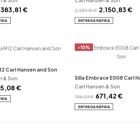
n & Son
Carl Hansen & Son
.383,81 €
2.150,83 €
2.389,81 €
PIDA
ENTREGA RÁPIDA
-10%
2 Carl Hansen and Son
Silla Embrace E008 Carl 
n & Son
Son
Carl Hansen & Son
5,08 €
671,42 €
746,03 €
PIDA
ENTREGA RÁPIDA