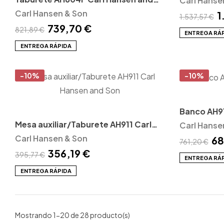
Carl Hanse
Son
Carl Hansen & Son
1
1.537,57 €
739,70 €
821,89 €
ENTREGA RÁ
ENTREGA RÁPIDA
-10%
-10%
Banco AH91
Mesa auxiliar/Taburete AH911 Carl
Carl Hanse
Hansen and Son
Carl Hansen & Son
68
761,20 €
356,19 €
395,77 €
ENTREGA RÁ
ENTREGA RÁPIDA
Mostrando 1-20 de 28 producto(s)