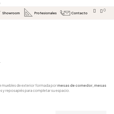
s
0
Showroom
Profesionales
Contacto
N
e
muebles de exterior
formada por
mesas de comedor, mesas
 y reposapiés para completar su espacio.