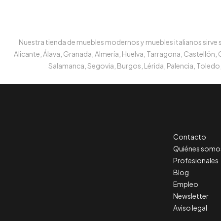
Nuestra tienda de muebles modernos y muebles italianos sirve su
Alicante, Álava, Granada, Almería, Huelva, Tarragona, Castellón,
Salamanca, Segovia, Burgos, Lérida, Palencia, Toledo,
Contacto
Quiénes somo
Profesionales
Blog
Empleo
Newsletter
Aviso legal