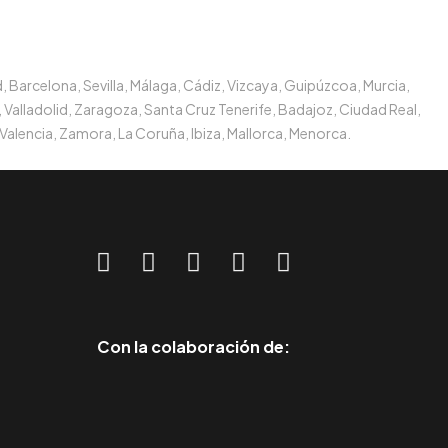
, Barcelona, Sevilla, Málaga, Cádiz, Vizcaya, Guipúzcoa, Murcia,
 Valladolid, Zaragoza, Santa Cruz Tenerife, Badajoz, Ciudad Real,
Valencia, Zamora, La Coruña, Ibiza, Mallorca, Menorca.
Con la colaboración de: