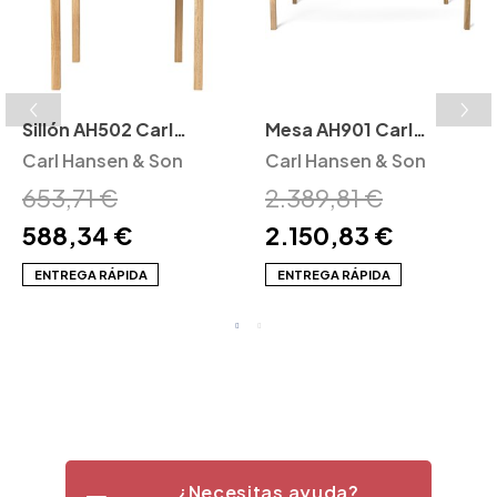
Sillón AH502 Carl
Mesa AH901 Carl
Hansen and Son
Carl Hansen & Son
Hansen and Son
Carl Hansen & Son
653,71 €
2.389,81 €
588,34 €
2.150,83 €
ENTREGA RÁPIDA
ENTREGA RÁPIDA
¿Necesitas ayuda?