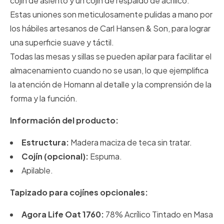
cojín de asiento y un cojín de respaldo de acrílico.
Estas uniones son meticulosamente pulidas a mano por
los hábiles artesanos de Carl Hansen & Son, para lograr
una superficie suave y táctil.
Todas las mesas y sillas se pueden apilar para facilitar el
almacenamiento cuando no se usan, lo que ejemplifica
la atención de Homann al detalle y la comprensión de la
forma y la función.
Información del producto:
Estructura:
Madera maciza de teca sin tratar.
Cojín (opcional):
Espuma.
Apilable.
Tapizado para cojínes opcionales:
Agora Life Oat 1760:
78% Acrílico Tintado en Masa