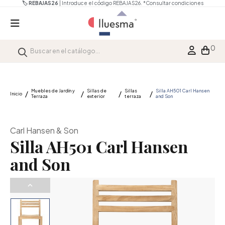
🏷️ REBAJAS26
| Introduce el código REBAJAS26.
*Consultar condiciones
0
Muebles de Jardín y
Sillas de
Sillas
Silla AH501 Carl Hansen
Inicio
Terraza
exterior
terraza
and Son
Carl Hansen & Son
Silla AH501 Carl Hansen
and Son