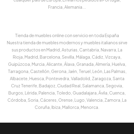
Francia, Alemania...
Tienda de muebles online con servicio en toda España
Nuestra tienda de muebles modernos y muebles italianos sirve
sus productos en Madrid, Asturias, Cantabria, Navarra, La
Rioja, Madrid, Barcelona, Sevilla, Málaga, Cádiz, Vizcaya,
Guipúzcoa, Murcia, Alicante, Álava, Granada, Almería, Huelva,
Tarragona, Castellón, Gerona, Jaén, Teruel, León, Las Palmas,
Albacete, Huesca, Pontevedra, Valladolid, Zaragoza, Santa
Cruz Tenerife, Badajoz, Ciudad Real, Salamanca, Segovia,
Burgos, Lérida, Palencia, Toledo, Guadalajara, Ávila, Cuenca,
Córdoba, Soria, Cáceres, Orense, Lugo, Valencia, Zamora, La
Coruña, Ibiza, Mallorca, Menorca.