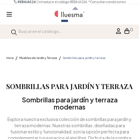
🏷️ REBAJAS26
| Introduce el código REBAJAS26.
*Consultar condiciones
0
Inicio
Muebles de Jardín y Terraza
Sombrillas para jardín y terraza
SOMBRILLAS PARA JARDÍN Y TERRAZA
Sombrillas para jardín y terraza
modernas
Explora nuestra exclusiva colección de sombrillas para jardín y
terraza modernas. Nuestras sombrillas, diseñadas para
fusionar estilo y funcionalidad, son la opción perfecta para
complementar tus espacios al aire libre. Disfruta de la sombra