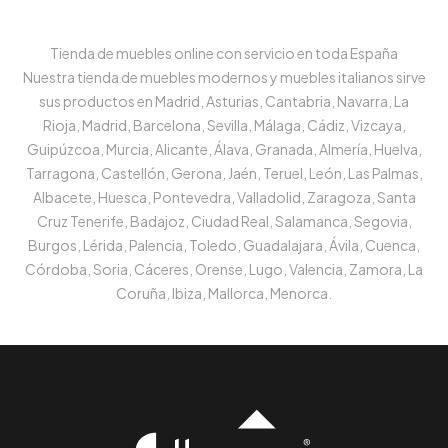
Tienda de muebles online con servicio en toda España
Nuestra tienda de muebles modernos y muebles italianos sirve
sus productos en Madrid, Asturias, Cantabria, Navarra, La
Rioja, Madrid, Barcelona, Sevilla, Málaga, Cádiz, Vizcaya,
Guipúzcoa, Murcia, Alicante, Álava, Granada, Almería, Huelva,
Tarragona, Castellón, Gerona, Jaén, Teruel, León, Las Palmas,
Albacete, Huesca, Pontevedra, Valladolid, Zaragoza, Santa
Cruz Tenerife, Badajoz, Ciudad Real, Salamanca, Segovia,
Burgos, Lérida, Palencia, Toledo, Guadalajara, Ávila, Cuenca,
Córdoba, Soria, Cáceres, Orense, Lugo, Valencia, Zamora, La
Coruña, Ibiza, Mallorca, Menorca.