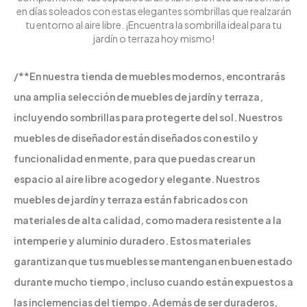
en días soleados con estas elegantes sombrillas que realzarán
tu entorno al aire libre. ¡Encuentra la sombrilla ideal para tu
jardín o terraza hoy mismo!
/**En nuestra tienda de muebles modernos, encontrarás
una amplia selección de muebles de jardín y terraza,
incluyendo sombrillas para protegerte del sol. Nuestros
muebles de diseñador están diseñados con estilo y
funcionalidad en mente, para que puedas crear un
espacio al aire libre acogedor y elegante. Nuestros
muebles de jardín y terraza están fabricados con
materiales de alta calidad, como madera resistente a la
intemperie y aluminio duradero. Estos materiales
garantizan que tus muebles se mantengan en buen estado
durante mucho tiempo, incluso cuando están expuestos a
las inclemencias del tiempo. Además de ser duraderos,