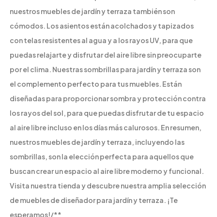
nuestros muebles de jardín y terraza también son
cómodos. Los asientos están acolchados y tapizados
con telas resistentes al agua y a los rayos UV, para que
puedas relajarte y disfrutar del aire libre sin preocuparte
por el clima. Nuestras sombrillas para jardín y terraza son
el complemento perfecto para tus muebles. Están
diseñadas para proporcionar sombra y protección contra
los rayos del sol, para que puedas disfrutar de tu espacio
al aire libre incluso en los días más calurosos. En resumen,
nuestros muebles de jardín y terraza, incluyendo las
sombrillas, son la elección perfecta para aquellos que
buscan crear un espacio al aire libre moderno y funcional.
Visita nuestra tienda y descubre nuestra amplia selección
de muebles de diseñador para jardín y terraza. ¡Te
esperamos!/**