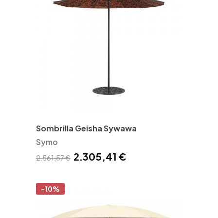
Sombrilla Geisha Sywawa
Symo
2.305,41 €
2.561,57 €
-10%