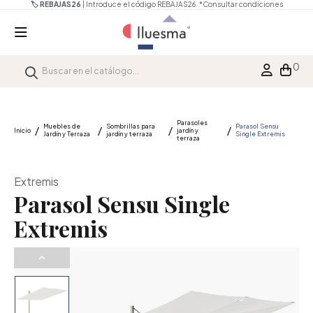
🏷️ REBAJAS26
| Introduce el código REBAJAS26.
*Consultar condiciones
0
Parasoles
Muebles de
Sombrillas para
Parasol Sensu
Inicio
jardín y
Jardín y Terraza
jardín y terraza
Single Extremis
terraza
Extremis
Parasol Sensu Single
Extremis