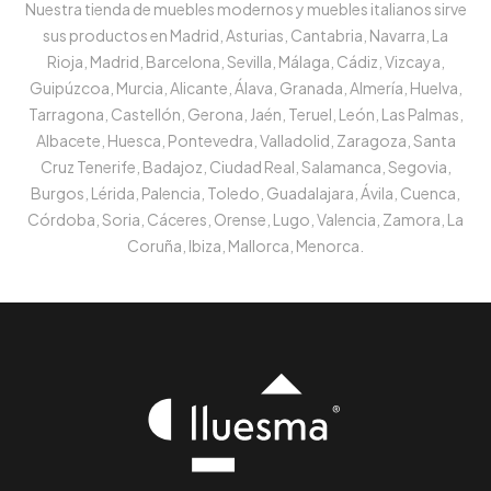
Nuestra tienda de muebles modernos y muebles italianos sirve
sus productos en Madrid, Asturias, Cantabria, Navarra, La
Rioja, Madrid, Barcelona, Sevilla, Málaga, Cádiz, Vizcaya,
Guipúzcoa, Murcia, Alicante, Álava, Granada, Almería, Huelva,
Tarragona, Castellón, Gerona, Jaén, Teruel, León, Las Palmas,
Albacete, Huesca, Pontevedra, Valladolid, Zaragoza, Santa
Cruz Tenerife, Badajoz, Ciudad Real, Salamanca, Segovia,
Burgos, Lérida, Palencia, Toledo, Guadalajara, Ávila, Cuenca,
Córdoba, Soria, Cáceres, Orense, Lugo, Valencia, Zamora, La
Coruña, Ibiza, Mallorca, Menorca.