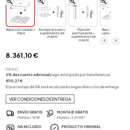
Base con ruedas +
Anclaje al suelo +
Fijación
Base con ruedas
Peso
suplemento de
permanente +
+pies fijos + Peso
mástil
suplemento de
‹
›
mástil
8.361,10 €
IVA incl.
3% descuento adicional
pago anticipado por transferencia:
8110,27 €
El porcentaje de IVA será recalculado según dirección de entrega
VER CONDICIONES DE ENTREGA
ENVÍO GRATIS
MONTAJE GRATIS
Pedidos > 150€
Pedidos > 2.000€*
IVA INCLUIDO
PRODUCTO ORIGINAL