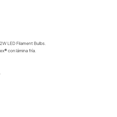
12W LED Filament Bulbs.
lex® con lámina fría.
.