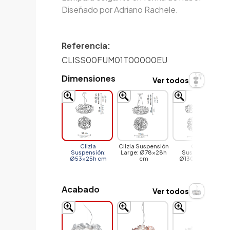
Diseñado por Adriano Rachele.
Referencia:
CLISS00FUM01T00000EU
Dimensiones
Ver todos
Clizia
Clizia Suspensión
Clizia
Suspensión:
Large: Ø78x28h
Suspensión:
Ø53x25h cm
cm
Ø130x45h cm
Acabado
Ver todos