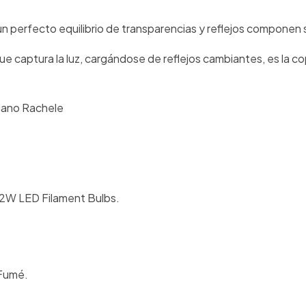
un perfecto equilibrio de transparencias y reflejos componen 
ue captura la luz, cargándose de reflejos cambiantes, es la c
riano Rachele
12W LED Filament Bulbs.
 Fumé.