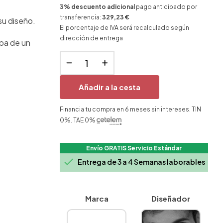
3% descuento adicional
pago anticipado por
transferencia:
329,23 €
su diseño.
El porcentaje de IVA será recalculado según
dirección de entrega
opa de un
Añadir a la cesta
Financia tu compra en 6 meses sin intereses. TIN
0%. TAE 0%
Envío GRATIS Servicio Estándar

Entrega de 3 a 4 Semanas laborables
Marca
Diseñador