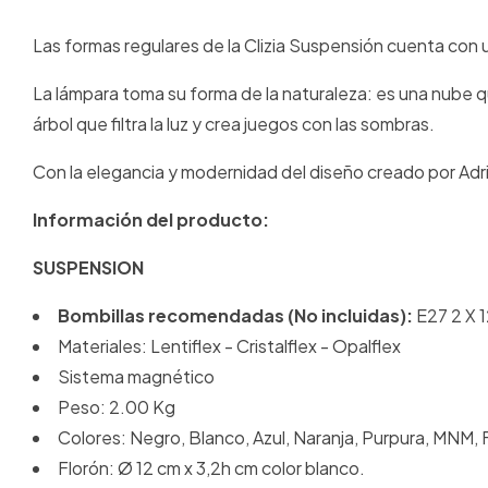
Las formas regulares de la Clizia Suspensión cuenta con 
La lámpara toma su forma de la naturaleza: es una nube q
árbol que filtra la luz y crea juegos con las sombras.
Con la elegancia y modernidad del diseño creado por Ad
Información del producto:
SUSPENSION
Bombillas recomendadas (No incluidas):
E27 2 X 
Materiales: Lentiflex - Cristalflex - Opalflex
Sistema magnético
Peso: 2.00 Kg
Colores: Negro, Blanco, Azul, Naranja, Purpura, MNM,
Florón: Ø 12 cm x 3,2h cm color blanco.