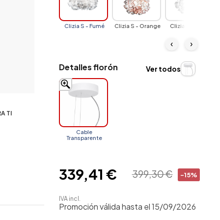
Clizia S - Fumé
Clizia S - Orange
Clizia S - White
‹
›
Detalles florón
Ver todos
A TI
Cable
Transparente
339,41 €
399,30 €
-15%
IVA incl.
Promoción válida hasta el 15/09/2026