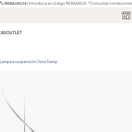
🏷️ REBAJAS26
| Introduce el código REBAJAS26.
*Consultar condicione
CAS
OUTLET
Lámpara suspensión Clizia Slamp