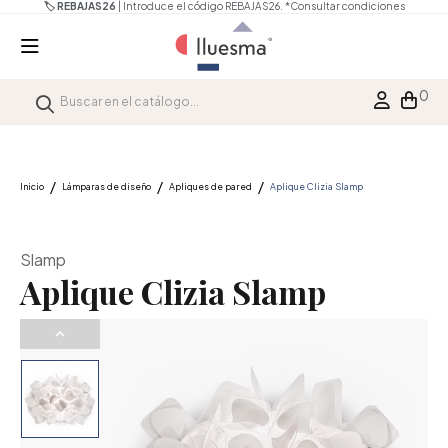
🏷️ REBAJAS26
| Introduce el código REBAJAS26.
*Consultar condiciones
0
Inicio
Lámparas de diseño
Apliques de pared
Aplique Clizia Slamp
Slamp
Aplique Clizia Slamp