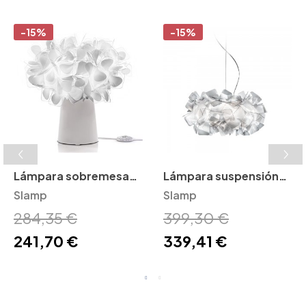
-15%
-15%
Lámpara sobremesa
Lámpara suspensión
Clizia Slamp
Slamp
Clizia Slamp
Slamp
284,35 €
399,30 €
241,70 €
339,41 €