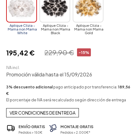
Aplique Clizia -
Aplique Clizia -
Aplique Clizia -
Mama non Mama
Mama non Mama
Mama non Mama
White
Black
Gold
229,90 €
195,42 €
-15%
IVA incl.
Promoción válida hasta el 15/09/2026
3% descuento adicional
pago anticipado por transferencia:
189,56
€
El porcentaje de IVA será recalculado según dirección de entrega
VER CONDICIONES DE ENTREGA
ENVÍO GRATIS
MONTAJE GRATIS
Pedidos > 150€
Pedidos > 2.000€*