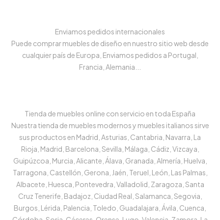
Enviamos pedidos internacionales
Puede comprar muebles de diseño en nuestro sitio web desde
cualquier país de Europa, Enviamos pedidos a Portugal,
Francia, Alemania...
Tienda de muebles online con servicio en toda España
Nuestra tienda de muebles modernos y muebles italianos sirve
sus productos en Madrid, Asturias, Cantabria, Navarra, La
Rioja, Madrid, Barcelona, Sevilla, Málaga, Cádiz, Vizcaya,
Guipúzcoa, Murcia, Alicante, Álava, Granada, Almería, Huelva,
Tarragona, Castellón, Gerona, Jaén, Teruel, León, Las Palmas,
Albacete, Huesca, Pontevedra, Valladolid, Zaragoza, Santa
Cruz Tenerife, Badajoz, Ciudad Real, Salamanca, Segovia,
Burgos, Lérida, Palencia, Toledo, Guadalajara, Ávila, Cuenca,
Córdoba, Soria, Cáceres, Orense, Lugo, Valencia, Zamora, La