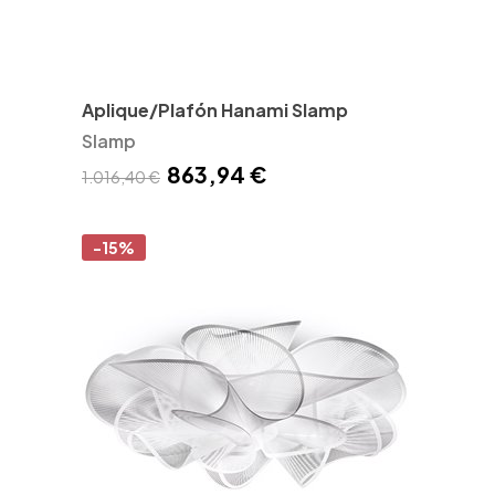
Aplique/Plafón Hanami Slamp
Slamp
863,94 €
1.016,40 €
-15%