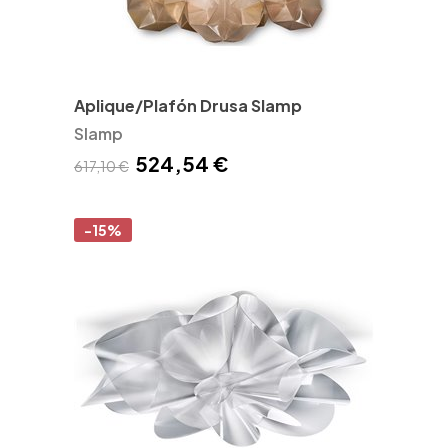
Aplique/Plafón Drusa Slamp
Slamp
524,54 €
617,10 €
-15%