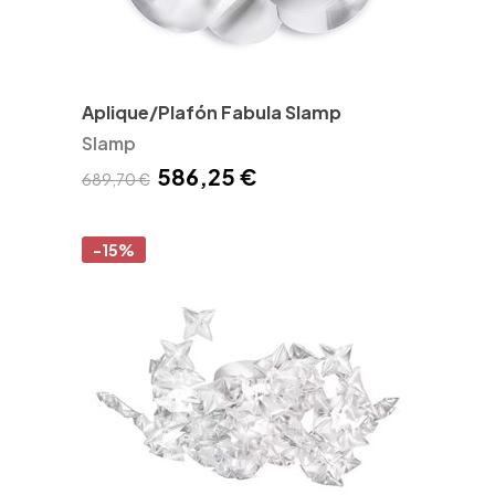
Aplique/Plafón Fabula Slamp
Slamp
586,25 €
689,70 €
-15%