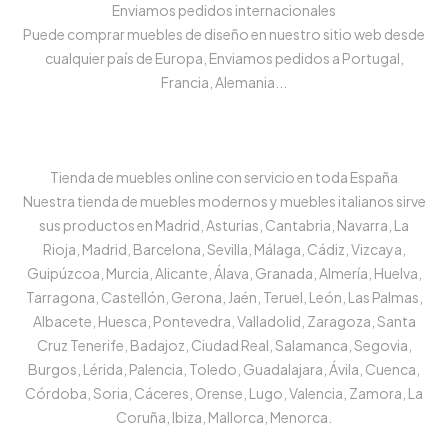
Enviamos pedidos internacionales
Puede comprar muebles de diseño en nuestro sitio web desde
cualquier país de Europa, Enviamos pedidos a Portugal,
Francia, Alemania...
Tienda de muebles online con servicio en toda España
Nuestra tienda de muebles modernos y muebles italianos sirve
sus productos en Madrid, Asturias, Cantabria, Navarra, La
Rioja, Madrid, Barcelona, Sevilla, Málaga, Cádiz, Vizcaya,
Guipúzcoa, Murcia, Alicante, Álava, Granada, Almería, Huelva,
Tarragona, Castellón, Gerona, Jaén, Teruel, León, Las Palmas,
Albacete, Huesca, Pontevedra, Valladolid, Zaragoza, Santa
Cruz Tenerife, Badajoz, Ciudad Real, Salamanca, Segovia,
Burgos, Lérida, Palencia, Toledo, Guadalajara, Ávila, Cuenca,
Córdoba, Soria, Cáceres, Orense, Lugo, Valencia, Zamora, La
Coruña, Ibiza, Mallorca, Menorca.