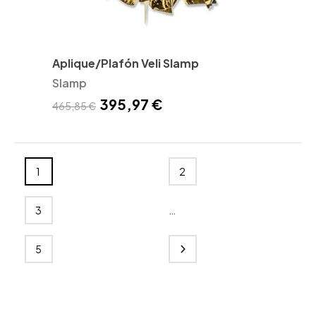
Aplique/Plafón Veli Slamp
Slamp
395,97 €
465,85 €
1
2
…
3
5