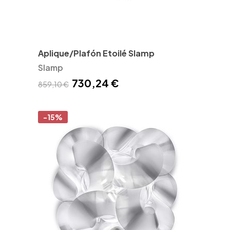
Aplique/Plafón Etoilé Slamp
Slamp
730,24 €
859,10 €
-15%