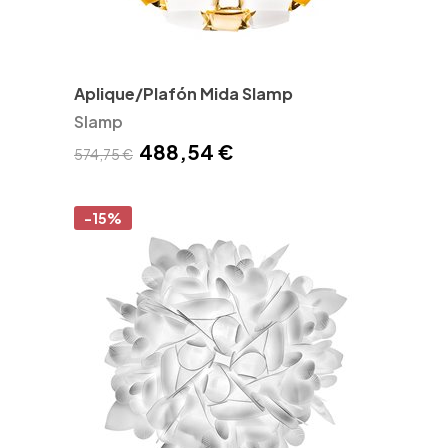
Aplique/Plafón Mida Slamp
Slamp
488,54 €
574,75 €
-15%