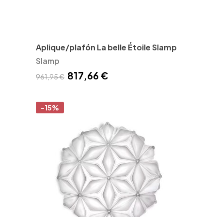
Aplique/plafón La belle Étoile Slamp
Slamp
817,66 €
961,95 €
-15%