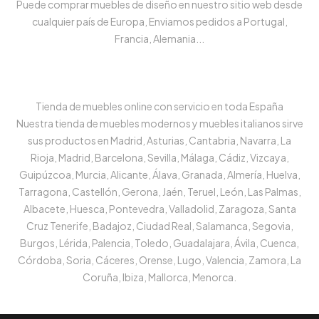
Puede comprar muebles de diseño en nuestro sitio web desde
cualquier país de Europa, Enviamos pedidos a Portugal,
Francia, Alemania...
Tienda de muebles online con servicio en toda España
Nuestra tienda de muebles modernos y muebles italianos sirve
sus productos en Madrid, Asturias, Cantabria, Navarra, La
Rioja, Madrid, Barcelona, Sevilla, Málaga, Cádiz, Vizcaya,
Guipúzcoa, Murcia, Alicante, Álava, Granada, Almería, Huelva,
Tarragona, Castellón, Gerona, Jaén, Teruel, León, Las Palmas,
Albacete, Huesca, Pontevedra, Valladolid, Zaragoza, Santa
Cruz Tenerife, Badajoz, Ciudad Real, Salamanca, Segovia,
Burgos, Lérida, Palencia, Toledo, Guadalajara, Ávila, Cuenca,
Córdoba, Soria, Cáceres, Orense, Lugo, Valencia, Zamora, La
Coruña, Ibiza, Mallorca, Menorca.