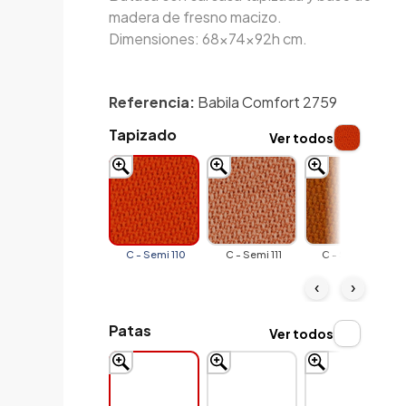
madera de fresno macizo.
Dimensiones: 68x74x92h cm.
Referencia:
Babila Comfort 2759
Tapizado
Ver todos
C - Semi 110
C - Semi 111
C - Semi 112
‹
›
Patas
Ver todos