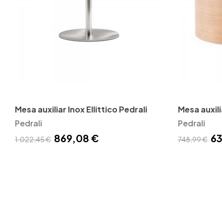
Mesa auxiliar Inox Ellittico Pedrali
Mesa auxil
Pedrali
Pedrali
Pedrali
869,08 €
63
1.022,45 €
748,99 €