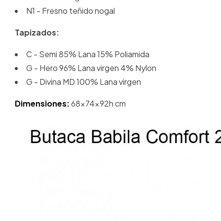
N1 - Fresno teñido nogal
Tapizados:
C - Semi 85% Lana 15% Poliamida
G - Hero 96% Lana virgen 4% Nylon
G - Divina MD 100% Lana virgen
Dimensiones:
68x74x92h cm