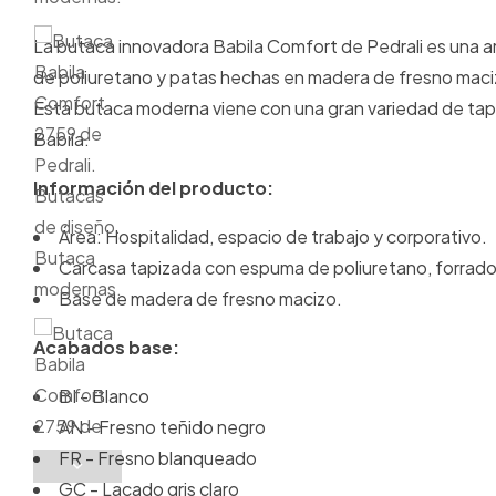
La butaca innovadora Babila Comfort de Pedrali es una 
de poliuretano y patas hechas en madera de fresno mac
Esta butaca moderna viene con una gran variedad de tapiz
Babila.
Información del producto:
Área: Hospitalidad, espacio de trabajo y corporativo.
Carcasa tapizada con espuma de poliuretano, forrado
Base de madera de fresno macizo.
Acabados base:
BI - Blanco
AN - Fresno teñido negro
FR - Fresno blanqueado
GC - Lacado gris claro