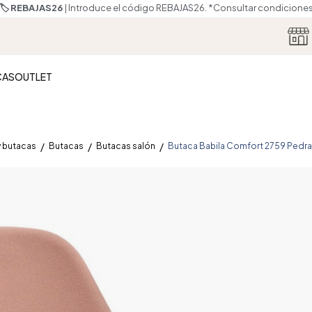
🏷️ REBAJAS26
| Introduce el código REBAJAS26.
*Consultar condicione
CAS
OUTLET
y butacas
Butacas
Butacas salón
Butaca Babila Comfort 2759 Pedral