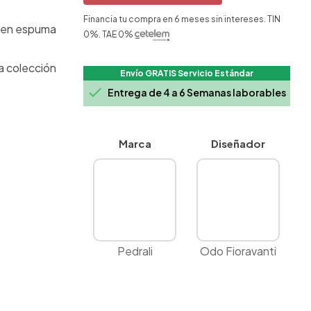
Financia tu compra en 6 meses sin intereses. TIN
a en espuma
0%. TAE 0%
la colección
Envío GRATIS Servicio Estándar

Entrega de 4 a 6 Semanas laborables
Marca
Diseñador
Pedrali
Odo Fioravanti