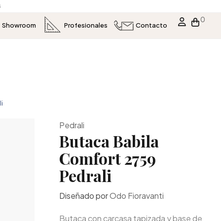
s
0
Showroom
Profesionales
Contacto
i
Pedrali
Butaca Babila
Comfort 2759
Pedrali
Diseñado por
Odo Fioravanti
Butaca con carcasa tapizada y base de