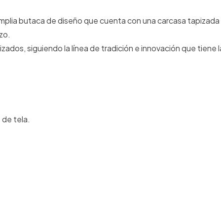
amplia butaca de diseño que cuenta con una carcasa tapizad
izo.
ados, siguiendo la línea de tradición e innovación que tiene 
 de tela.