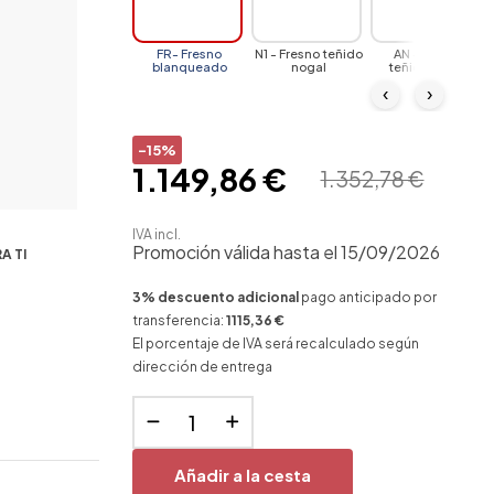
FR- Fresno
N1 - Fresno teñido
AN - Fresno
blanqueado
nogal
teñido negro
‹
›
-15%
1.149,86 €
1.352,78 €
IVA incl.
Promoción válida hasta el 15/09/2026
A TI
3% descuento adicional
pago anticipado por
transferencia:
1115,36 €
El porcentaje de IVA será recalculado según
dirección de entrega
Añadir a la cesta