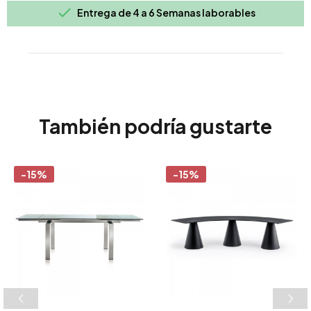

Entrega de 4 a 6 Semanas laborables
También podría gustarte
-15%
-15%