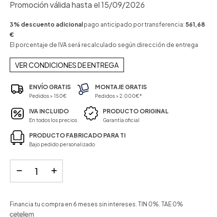
Promoción válida hasta el 15/09/2026
3% descuento adicional
pago anticipado por transferencia:
561,68
€
El porcentaje de IVA será recalculado según dirección de entrega
VER CONDICIONES DE ENTREGA
ENVÍO GRATIS
MONTAJE GRATIS
Pedidos > 150€
Pedidos > 2.000€*
IVA INCLUIDO
PRODUCTO ORIGINAL
En todos los precios
Garantía oficial
PRODUCTO FABRICADO PARA TI
Bajo pedido personalizado
Financia tu compra en 6 meses sin intereses. TIN 0%. TAE 0%