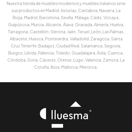
Nuestra tienda de muebles modernos y muebles italianos sirve
sus productos en Madrid, Asturias, Cantabria, Navarra, La
Rioja, Madrid, Barcelona, Sevilla, Málaga, Cádiz, Vizcaya,
Guipúzcoa, Murcia, Alicante, Álava, Granada, Almería, Huelva,
Tarragona, Castellón, Gerona, Jaén, Teruel, León, Las Palmas,
Albacete, Huesca, Pontevedra, Valladolid, Zaragoza, Santa
Cruz Tenerife, Badajoz, Ciudad Real, Salamanca, Segovia,
Burgos, Lérida, Palencia, Toledo, Guadalajara, Ávila, Cuenca,
Córdoba, Soria, Cáceres, Orense, Lugo, Valencia, Zamora, La
Coruña, Ibiza, Mallorca, Menorca.