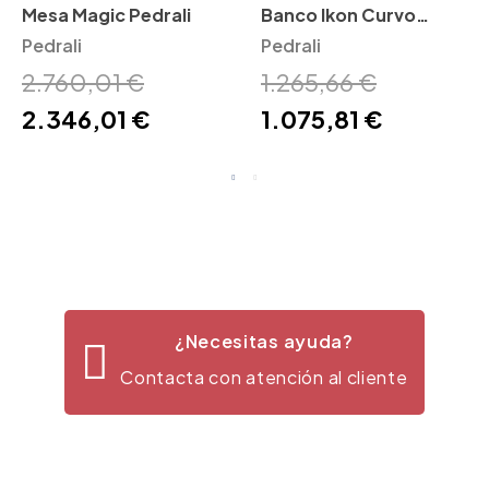
Mesa Magic Pedrali
Banco Ikon Curvo
Pedrali
Pedrali
Pedrali
2.760,01 €
1.265,66 €
2.346,01 €
1.075,81 €
¿Necesitas ayuda?
Contacta con atención al cliente