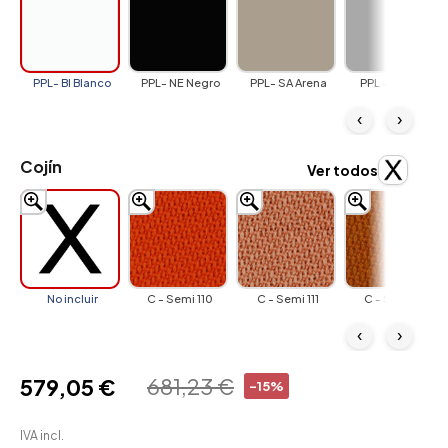
PPL- BI Blanco
PPL- NE Negro
PPL- SA Arena
PPL - GC Gris
‹
›
Cojín
Ver todos
No incluir
C - Semi 110
C - Semi 111
C - Semi 112
‹
›
681,23 €
579,05 €
-15%
IVA incl.