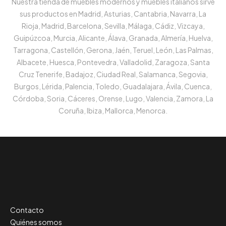
Nuestra tienda de muebles modernos y muebles italianos sirve
sus productos en Madrid, Asturias, Cantabria, Navarra, La
Rioja, Madrid, Barcelona, Sevilla, Málaga, Cádiz, Vizcaya,
Guipúzcoa, Murcia, Alicante, Álava, Granada, Almería, Huelva,
Tarragona, Castellón, Gerona, Jaén, Teruel, León, Las Palmas,
Albacete, Huesca, Pontevedra, Valladolid, Zaragoza, Santa
Cruz Tenerife, Badajoz, Ciudad Real, Salamanca, Segovia,
Burgos, Lérida, Palencia, Toledo, Guadalajara, Ávila, Cuenca,
Córdoba, Soria, Cáceres, Orense, Lugo, Valencia, Zamora, La
Coruña, Ibiza, Mallorca, Menorca.
Contacto
Quiénes somos