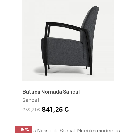
Butaca Nómada Sancal
Sancal
841,25 €
989,71 €
-15%