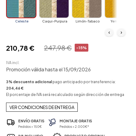
Celeste
Caqui-Purpura
Limón-Tabaco
Yema-Klein
‹
›
247,98 €
210,78 €
-15%
IVA incl.
Promoción válida hasta el 15/09/2026
3% descuento adicional
pago anticipado por transferencia:
204,46 €
El porcentaje de IVA será recalculado según dirección de entrega
VER CONDICIONES DE ENTREGA
ENVÍO GRATIS
MONTAJE GRATIS
Pedidos > 150€
Pedidos > 2.000€*