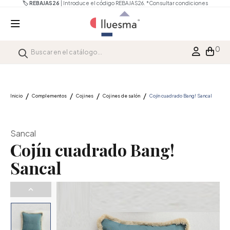
🏷️ REBAJAS26
| Introduce el código REBAJAS26.
*Consultar condiciones
0
Inicio
Complementos
Cojines
Cojines de salón
Cojín cuadrado Bang! Sancal
Sancal
Cojín cuadrado Bang!
Sancal