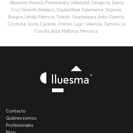
Albacete, Huesca, Pontevedra, Valladolid, Zaragoza, Santa
Cruz Tenerife, Badajoz, Ciudad Real, Salamanca, Segovia,
Burgos, Lérida, Palencia, Toledo, Guadalajara, Ávila, Cuenca,
Córdoba, Soria, Cáceres, Orense, Lugo, Valencia, Zamora, La
Coruña, Ibiza, Mallorca, Menorca.
Contacto
Quiénes somos
Profesionales
Blog