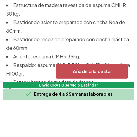
Estructura de madera revestida de espuma CMHR
30 kg.
Bastidor de asiento preparado con cincha Nea de
80mm.
Bastidor de respaldo preparado con cincha elástica
de 60mm.
Asiento: espuma CMHR 35kg.
Respaldo: espuma CMHR 30kg, CMHR 60 kg. y fibra
Añadir a la cesta
H100gr.
Patas y brazos de madera de fresno.
Envío GRATIS Servicio Estándar

Entrega de 4 a 6 Semanas laborables