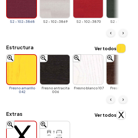
S2 - 102-3868
S2 - 102-3869
S2 - 102-3870
S2 - 102-3871
‹
›
Estructura
Ver todos
Fresno amarillo
Fresno antracita
Fresno blanco 107
Fresno ceniza
042
006
004
‹
›
Extras
Ver todos