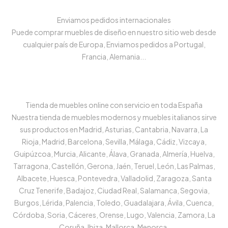
Enviamos pedidos internacionales
Puede comprar muebles de diseño en nuestro sitio web desde
cualquier país de Europa, Enviamos pedidos a Portugal,
Francia, Alemania...
Tienda de muebles online con servicio en toda España
Nuestra tienda de muebles modernos y muebles italianos sirve
sus productos en Madrid, Asturias, Cantabria, Navarra, La
Rioja, Madrid, Barcelona, Sevilla, Málaga, Cádiz, Vizcaya,
Guipúzcoa, Murcia, Alicante, Álava, Granada, Almería, Huelva,
Tarragona, Castellón, Gerona, Jaén, Teruel, León, Las Palmas,
Albacete, Huesca, Pontevedra, Valladolid, Zaragoza, Santa
Cruz Tenerife, Badajoz, Ciudad Real, Salamanca, Segovia,
Burgos, Lérida, Palencia, Toledo, Guadalajara, Ávila, Cuenca,
Córdoba, Soria, Cáceres, Orense, Lugo, Valencia, Zamora, La
Coruña, Ibiza, Mallorca, Menorca.