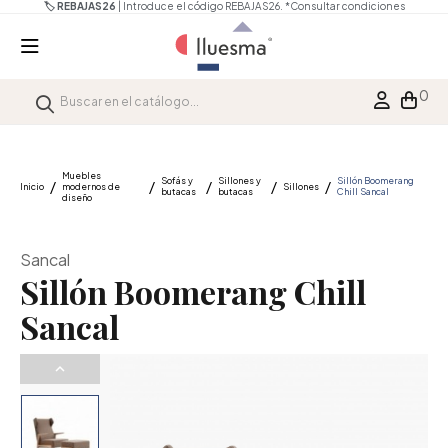
🏷️ REBAJAS26
| Introduce el código REBAJAS26.
*Consultar condiciones
0
Muebles
Sofás y
Sillones y
Sillón Boomerang
Inicio
modernos de
Sillones
butacas
butacas
Chill Sancal
diseño
Sancal
Sillón Boomerang Chill
Sancal