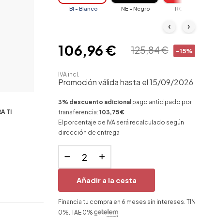
BI - Blanco
NE - Negro
RO - Rojo
‹
›
106,96 €
125,84 €
-15%
IVA incl.
Promoción válida hasta el 15/09/2026
3% descuento adicional
pago anticipado por
A TI
transferencia:
103,75 €
El porcentaje de IVA será recalculado según
dirección de entrega
Añadir a la cesta
Financia tu compra en 6 meses sin intereses. TIN
0%. TAE 0%