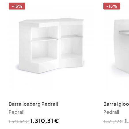
-15%
-15%
Barra Iceberg Pedrali
Barra Igloo
Pedrali
Pedrali
1.310,31 €
1
1.541,54 €
1.571,79 €