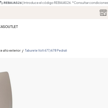
🏷️ REBAJAS26
| Introduce el código REBAJAS26.
*Consultar condicione
CAS
OUTLET
e alto exterior
Taburete Volt 677/678 Pedrali