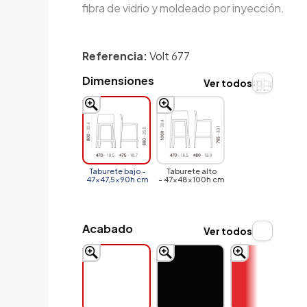
fibra de vidrio y moldeado por inyección.
Referencia:
Volt 677
Dimensiones
Ver todos
Taburete bajo -
Taburete alto
47x47,5x90h cm
- 47x48x100h cm
Acabado
Ver todos