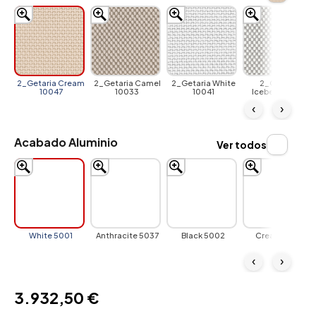
2_Getaria Cream
2_Getaria Camel
2_Getaria White
2_Getaria
10047
10033
10041
Iceberg 10037
‹
›
Acabado Aluminio
Ver todos
White 5001
Anthracite 5037
Black 5002
Cream 5036
‹
›
3.932,50 €