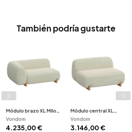
También podría gustarte
Módulo brazo XL Milos
Módulo central XL
Vondom
Vondom
Milos Vondom
Vondom
4.235,00 €
3.146,00 €