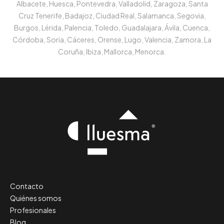
Albacete, Huesca, Pontevedra, Valladolid, Zaragoza, Santa
Cruz Tenerife, Badajoz, Ciudad Real, Salamanca, Segovia,
Burgos, Lérida, Palencia, Toledo, Guadalajara, Ávila, Cuenca,
Córdoba, Soria, Cáceres, Orense, Lugo, Valencia, Zamora, La
Coruña, Ibiza, Mallorca, Menorca.
Contacto
Quiénes somos
Profesionales
Blog