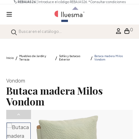
🏷️ REBAJAS26
| Introduce el código REBAJAS26.
*Consultar condiciones
0
Muebles de Jardín y
Sofás y butacas
Butaca madera Milos
Inicio
Terraza
Exterior
Vondom
Vondom
Butaca madera Milos
Vondom