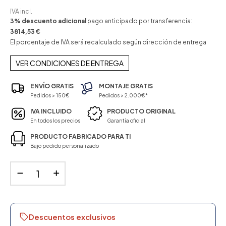
IVA incl.
3% descuento adicional
pago anticipado por transferencia:
3814,53 €
El porcentaje de IVA será recalculado según dirección de entrega
VER CONDICIONES DE ENTREGA
ENVÍO GRATIS
MONTAJE GRATIS
Pedidos > 150€
Pedidos > 2.000€*
IVA INCLUIDO
PRODUCTO ORIGINAL
En todos los precios
Garantía oficial
PRODUCTO FABRICADO PARA TI
Bajo pedido personalizado
Descuentos exclusivos