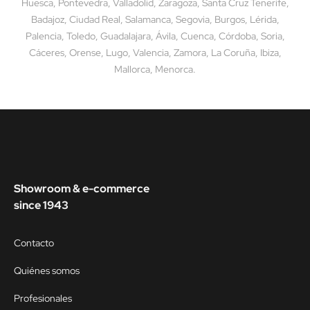
Huesca, Pontevedra, Valladolid, Zaragoza, Santa Cruz Tenerife,
Badajoz, Ciudad Real, Salamanca, Segovia, Burgos, Lérida,
Palencia, Toledo, Guadalajara, Ávila, Cuenca, Córdoba, Soria,
Cáceres, Orense, Lugo, Valencia, Zamora, La Coruña, Ibiza,
Mallorca, Menorca.
Showroom & e-commerce
since 1943
Contacto
Quiénes somos
Profesionales