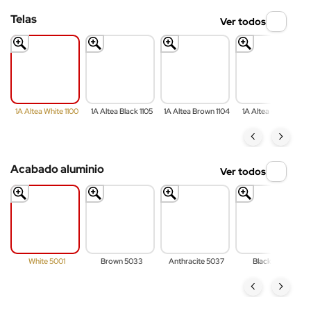
Telas
Ver todos
1A Altea White 1100
1A Altea Black 1105
1A Altea Brown 1104
1A Altea Gray 1101
‹
›
Acabado aluminio
Ver todos
White 5001
Brown 5033
Anthracite 5037
Black 5002
‹
›