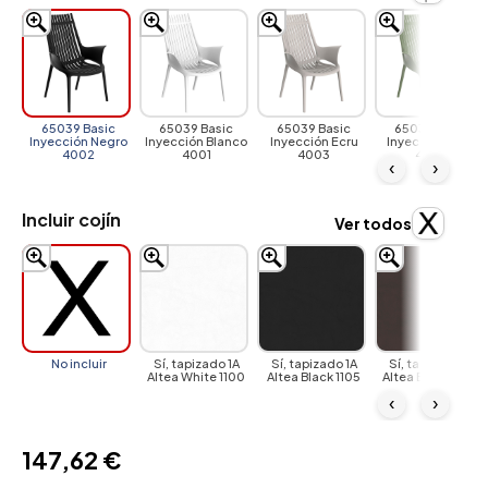
65039 Basic
65039 Basic
65039 Basic
65039 Basic
Inyección Negro
Inyección Blanco
Inyección Ecru
Inyección Jade
4002
4001
4003
4028
‹
›
Incluir cojín
Ver todos
No incluir
Sí, tapizado 1A
Sí, tapizado 1A
Sí, tapizado 1A
Altea White 1100
Altea Black 1105
Altea Brown 1104
‹
›
147,62 €