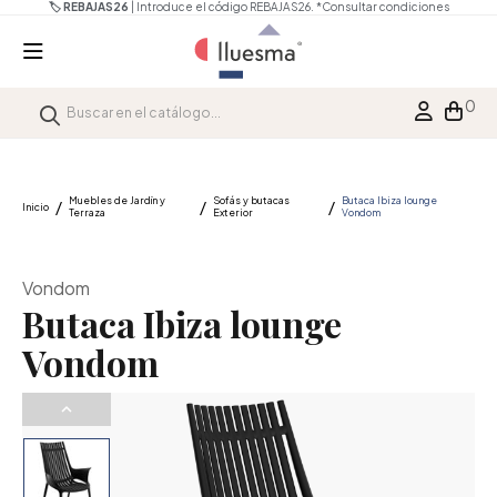
🏷️ REBAJAS26
| Introduce el código REBAJAS26.
*Consultar condiciones
0
Muebles de Jardín y
Sofás y butacas
Butaca Ibiza lounge
Inicio
Terraza
Exterior
Vondom
Vondom
Butaca Ibiza lounge
Vondom