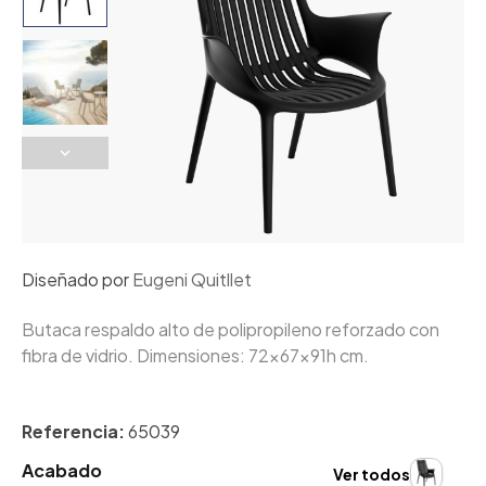
Diseñado por
Eugeni Quitllet
Butaca respaldo alto de polipropileno reforzado con
fibra de vidrio. Dimensiones: 72x67x91h cm.
Referencia:
65039
Acabado
Ver todos