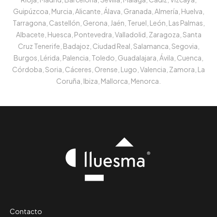
Guipúzcoa, Murcia, Alicante, Álava, Granada, Almería, Huelva,
Tarragona, Castellón, Gerona, Jaén, Teruel, León, Las Palmas,
Albacete, Huesca, Pontevedra, Valladolid, Zaragoza, Santa
Cruz Tenerife, Badajoz, Ciudad Real, Salamanca, Segovia,
Burgos, Lérida, Palencia, Toledo, Guadalajara, Ávila, Cuenca,
Córdoba, Soria, Cáceres, Orense, Lugo, Valencia, Zamora, La
Coruña, Ibiza, Mallorca, Menorca.
Contacto