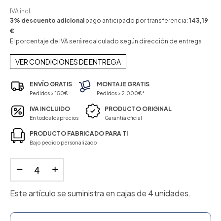
IVA incl.
3% descuento adicional
pago anticipado por transferencia:
143,19
€
El porcentaje de IVA será recalculado según dirección de entrega
VER CONDICIONES DE ENTREGA
ENVÍO GRATIS
MONTAJE GRATIS
Pedidos > 150€
Pedidos > 2.000€*
IVA INCLUIDO
PRODUCTO ORIGINAL
En todos los precios
Garantía oficial
PRODUCTO FABRICADO PARA TI
Bajo pedido personalizado
Este artículo se suministra en cajas de 4 unidades.