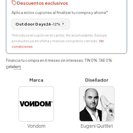
Descuentos exclusivos
Aplica estos cupones al finalizar tu compra y ahorra*
Outdoor Days26
-12%
?
*Introduce el cupón en el carrito. No acumulables. Excluye
productos ya en oferta y marcas con precio cerrado.
Ver
condiciones
Financia tu compra en 6 meses sin intereses. TIN 0%. TAE 0%
Marca
Diseñador
Vondom
Eugeni Quitllet