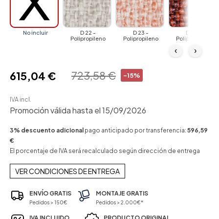
No incluir
D 22 -
D 23 -
D 24 -
Polipropileno
Polipropileno
Polipropileno
‹
›
723,58 €
615,04 €
-15%
IVA incl.
Promoción válida hasta el 15/09/2026
3% descuento adicional
pago anticipado por transferencia:
596,59
€
El porcentaje de IVA será recalculado según dirección de entrega
VER CONDICIONES DE ENTREGA
ENVÍO GRATIS
MONTAJE GRATIS
Pedidos > 150€
Pedidos > 2.000€*
IVA INCLUIDO
PRODUCTO ORIGINAL