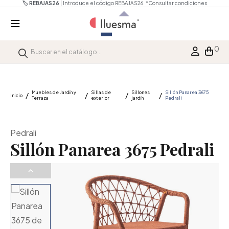
🏷️ REBAJAS26
| Introduce el código REBAJAS26.
*Consultar condiciones
0
Muebles de Jardín y
Sillas de
Sillones
Sillón Panarea 3675
Inicio
Terraza
exterior
jardín
Pedrali
Pedrali
Sillón Panarea 3675 Pedrali