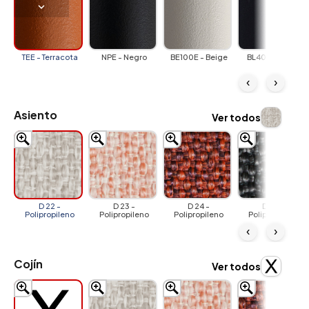
TEE - Terracota
NPE - Negro
BE100E - Beige
BL400E - Azul
‹
›
Asiento
Ver todos
D 22 -
D 23 -
D 24 -
D 25 -
Polipropileno
Polipropileno
Polipropileno
Polipropileno
‹
›
Cojín
Ver todos