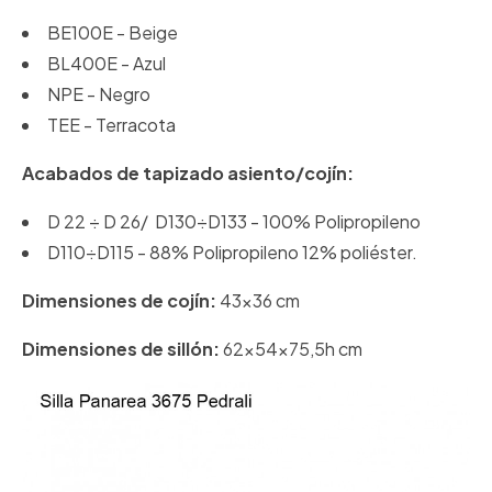
BE100E - Beige
BL400E - Azul
NPE - Negro
TEE - Terracota
Acabados de tapizado asiento/cojín:
D 22 ÷ D 26/ D130÷D133 - 100% Polipropileno
D110÷D115 - 88% Polipropileno 12% poliéster.
Dimensiones de cojín:
43x36 cm
Dimensiones de sillón:
62x54x75,5h cm