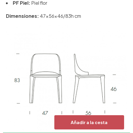
PF Piel:
Piel flor
Dimensiones:
47x56x46/83h cm
Añadir a la cesta