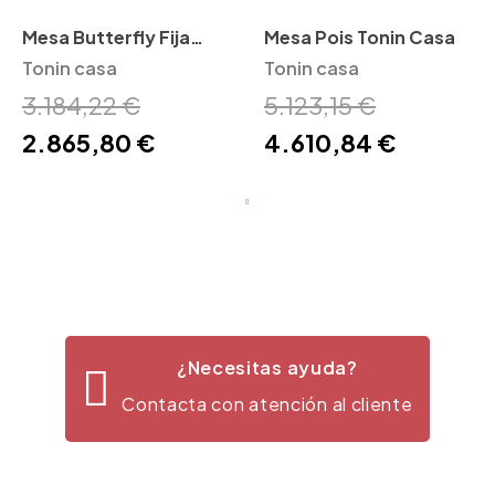
Mesa Butterfly Fija
Mesa Pois Tonin Casa
Recta Tonin Casa
Tonin casa
Tonin casa
3.184,22 €
5.123,15 €
2.865,80 €
4.610,84 €
¿Necesitas ayuda?
Contacta con atención al cliente