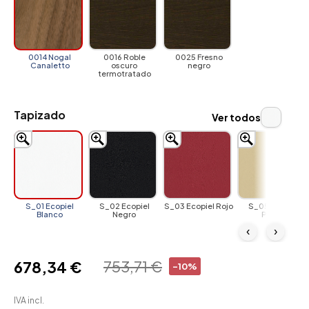
0014 Nogal
0016 Roble
0025 Fresno
Canaletto
oscuro
negro
termotratado
Tapizado
Ver todos
S_01 Ecopiel
S_02 Ecopiel
S_03 Ecopiel Rojo
S_05 Ecopiel
Blanco
Negro
Panna
‹
›
753,71 €
678,34 €
-10%
IVA incl.