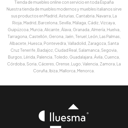
Tienda de muebles online con servicio en toda España
Nuestra tienda de muebles modernos y muebles italianos sirve
sus productos en Madrid, Asturias, Cantabria, Navarra, La
Rioja, Madrid, Barcelona, Sevilla, Málaga, Cádiz, Vizcaya,
Guipúzcoa, Murcia, Alicante, Álava, Granada, Almería, Huelva,
Tarragona, Castellón, Gerona, Jaén, Teruel, León, Las Palmas,
Albacete, Huesca, Pontevedra, Valladolid, Zaragoza, Santa
Cruz Tenerife, Badajoz, Ciudad Real, Salamanca, Segovia,
Burgos, Lérida, Palencia, Toledo, Guadalajara, Ávila, Cuenca,
Córdoba, Soria, Cáceres, Orense, Lugo, Valencia, Zamora, La
Coruña, Ibiza, Mallorca, Menorca.