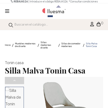
🏷️ REBAJAS26
| Introduce el código REBAJAS26.
*Consultar condiciones
0
Sillas
Muebles modernos
Sillas de comedor
Silla Malva
Inicio
modernas
de diseño
modernas
Tonin Casa
diseño
Tonin casa
Silla Malva Tonin Casa