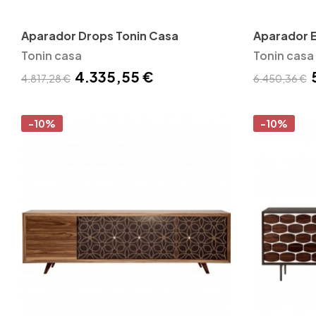
Aparador Drops Tonin Casa
Aparador E
Tonin casa
Tonin casa
4.335,55 €
4.817,28 €
6.450,36 €
-10%
-10%