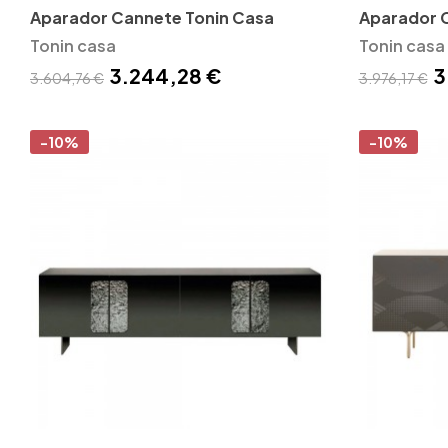
Aparador Cannete Tonin Casa
Aparador 
Tonin casa
Tonin casa
3.244,28 €
3
3.604,76 €
3.976,17 €
-10%
-10%