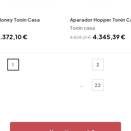
Honey Tonin Casa
Aparador Hopper Tonin C
Tonin casa
.372,10 €
4.345,39 €
4.828,21 €
1
2
…
22