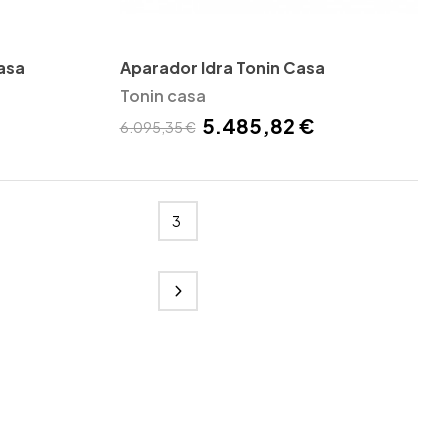
asa
Aparador Idra Tonin Casa
Tonin casa
5.485,82 €
6.095,35 €
3