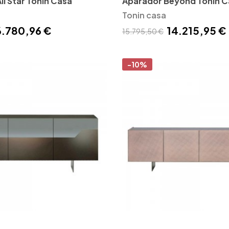
ll Star Tonin Casa
Aparador Beyond Tonin C
Tonin casa
6.780,96 €
14.215,95 €
15.795,50 €
-10%