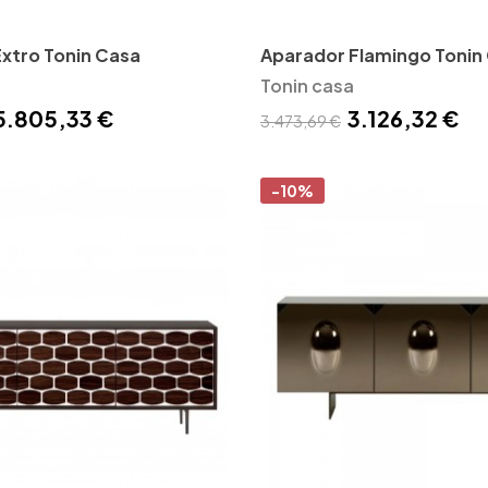
xtro Tonin Casa
Aparador Flamingo Tonin
Tonin casa
5.805,33 €
3.126,32 €
3.473,69 €
-10%