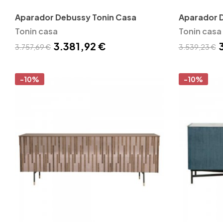
Aparador Debussy Tonin Casa
Aparador 
Tonin casa
Tonin casa
3.381,92 €
3.757,69 €
3.539,23 €
-10%
-10%