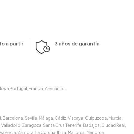
o a partir
3 años de garantía
s a Portugal, Francia, Alemania...
, Barcelona, Sevilla, Málaga, Cádiz, Vizcaya, Guipúzcoa, Murcia,
 Valladolid, Zaragoza, Santa Cruz Tenerife, Badajoz, Ciudad Real,
Valencia, Zamora, La Coruña, Ibiza, Mallorca, Menorca.