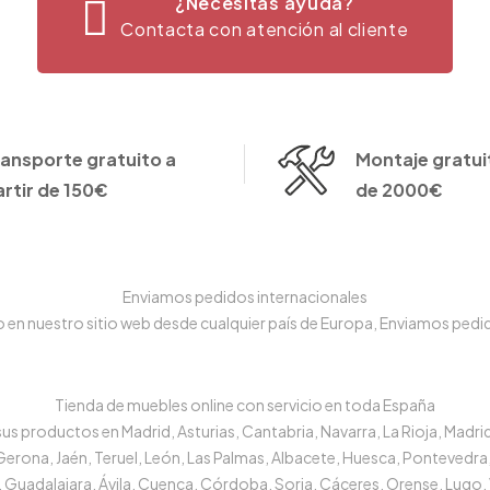
¿Necesitas ayuda?
Contacta con atención al cliente
ransporte gratuito a
Montaje gratuit
artir de 150€
de 2000€
Enviamos pedidos internacionales
n nuestro sitio web desde cualquier país de Europa, Enviamos pedido
Tienda de muebles online con servicio en toda España
s productos en Madrid, Asturias, Cantabria, Navarra, La Rioja, Madrid
 Gerona, Jaén, Teruel, León, Las Palmas, Albacete, Huesca, Pontevedra,
 Guadalajara, Ávila, Cuenca, Córdoba, Soria, Cáceres, Orense, Lugo, 