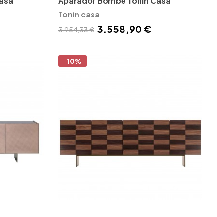
asa
Aparador Bombè Tonin Casa
Tonin casa
3.558,90 €
3.954,33 €
-10%