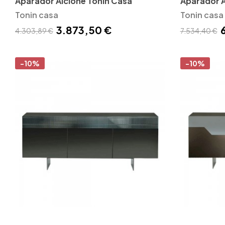
Aparador Alcione Tonin Casa
Aparador A
Tonin casa
Tonin casa
3.873,50 €
4.303,89 €
7.534,40 €
-10%
-10%