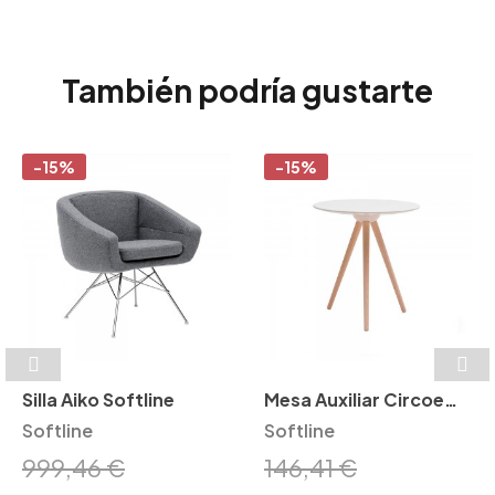
También podría gustarte
-15%
-15%
Silla Aiko Softline
Mesa Auxiliar Circoe
Softline
Softline
Softline
999,46 €
146,41 €