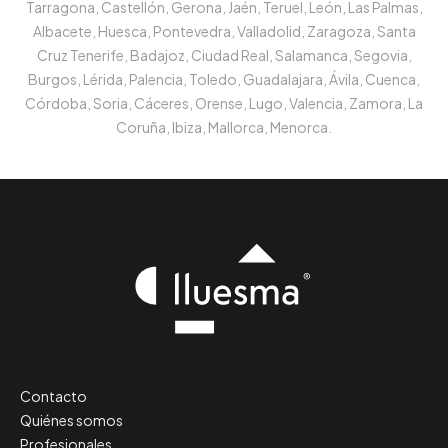
Tarragona, Castellón, Gerona, Jaén, Teruel, León, Las Palmas,
Albacete, Huesca, Pontevedra, Valladolid, Zaragoza, Santa
Cruz Tenerife, Badajoz, Ciudad Real, Salamanca, Segovia,
Burgos, Lérida, Palencia, Toledo, Guadalajara, Ávila, Cuenca,
Córdoba, Soria, Cáceres, Orense, Lugo, Valencia, Zamora, La
Coruña, Ibiza, Mallorca, Menorca.
Contacto
Quiénes somos
Profesionales