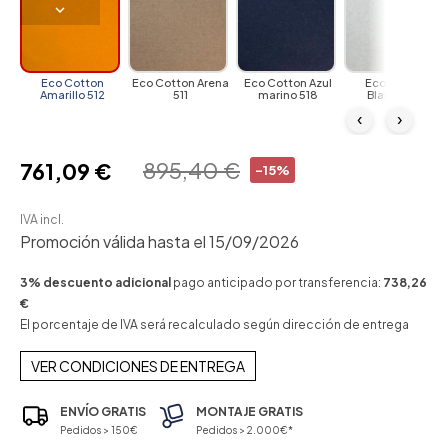
Eco Cotton
Eco Cotton Arena
Eco Cotton Azul
Eco Cotton
Amarillo 512
511
marino 518
Blanco 519
‹
›
895,40 €
761,09 €
-15%
IVA incl.
Promoción válida hasta el 15/09/2026
3% descuento adicional
pago anticipado por transferencia:
738,26
€
El porcentaje de IVA será recalculado según dirección de entrega
VER CONDICIONES DE ENTREGA
ENVÍO GRATIS
MONTAJE GRATIS
Pedidos > 150€
Pedidos > 2.000€*