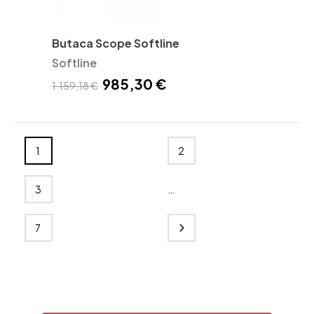
Butaca Scope Softline
Softline
985,30 €
1.159,18 €
1
2
…
3
7