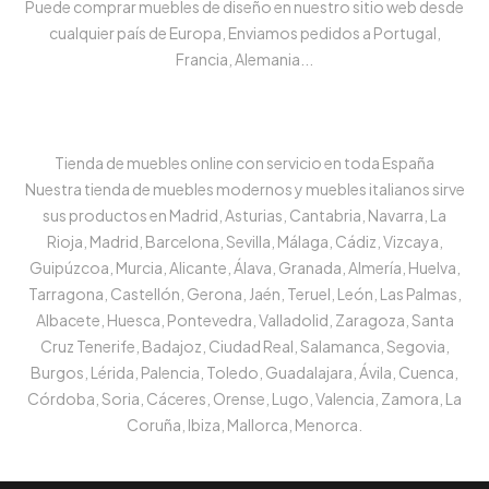
Puede comprar muebles de diseño en nuestro sitio web desde
cualquier país de Europa, Enviamos pedidos a Portugal,
Francia, Alemania...
Tienda de muebles online con servicio en toda España
Nuestra tienda de muebles modernos y muebles italianos sirve
sus productos en Madrid, Asturias, Cantabria, Navarra, La
Rioja, Madrid, Barcelona, Sevilla, Málaga, Cádiz, Vizcaya,
Guipúzcoa, Murcia, Alicante, Álava, Granada, Almería, Huelva,
Tarragona, Castellón, Gerona, Jaén, Teruel, León, Las Palmas,
Albacete, Huesca, Pontevedra, Valladolid, Zaragoza, Santa
Cruz Tenerife, Badajoz, Ciudad Real, Salamanca, Segovia,
Burgos, Lérida, Palencia, Toledo, Guadalajara, Ávila, Cuenca,
Córdoba, Soria, Cáceres, Orense, Lugo, Valencia, Zamora, La
Coruña, Ibiza, Mallorca, Menorca.