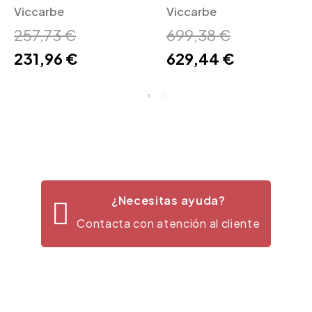
Viccarbe
Viccarbe
Outdoor Viccarbe
Viccarbe
257,73 €
699,38 €
231,96 €
629,44 €
¿Necesitas ayuda?
Contacta con atención al cliente