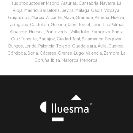
sus productos en Madrid, Asturias, Cantabria, Navarra, La
Rioja, Madrid, Barcelona, Sevilla, Málaga, Cádiz, Vizcaya,
Guipúzcoa, Murcia, Alicante, Álava, Granada, Almería, Huelva,
Tarragona, Castellón, Gerona, Jaén, Teruel, León, Las Palmas,
Albacete, Huesca, Pontevedra, Valladolid, Zaragoza, Santa
Cruz Tenerife, Badajoz, Ciudad Real, Salamanca, Segovia,
Burgos, Lérida, Palencia, Toledo, Guadalajara, Ávila, Cuenca,
Córdoba, Soria, Cáceres, Orense, Lugo, Valencia, Zamora, La
Coruña, Ibiza, Mallorca, Menorca.