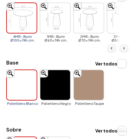
4MR- Burin
1MR- Burin
2MR- Burin
3MR- Burin
Ø100x74h cm.
Ø60x74h cm.
Ø70x74h cm.
Ø80x74h cm.
‹
›
Base
Ver todos
Polietileno Blanco
Polietileno Negro
Polietileno Taupe
Sobre
Ver todos