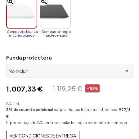
Compacto blanco
Compacto negro
(núcleo blanco)
(núcleo negro)
Funda protectora
1.119,25 €
1.007,33 €
-10%
IVA incl.
3% descuento adicional
pago anticipado por transferencia:
977,11
€
El porcentaje de IVA será recalculado según dirección de entrega
VER CONDICIONES DE ENTREGA