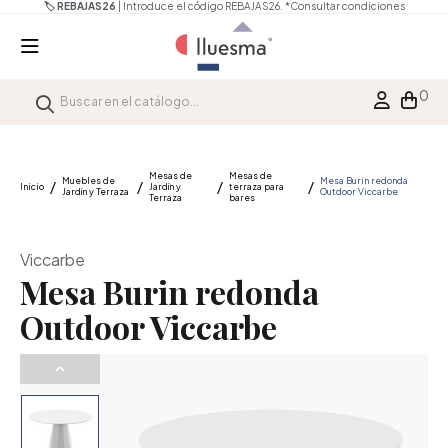
🏷️ REBAJAS26
| Introduce el código REBAJAS26.
*Consultar condiciones
0
Mesas de
Mesas de
Muebles de
Mesa Burin redonda
Inicio
Jardín y
terraza para
Jardín y Terraza
Outdoor Viccarbe
Terraza
bares
Viccarbe
Mesa Burin redonda
Outdoor Viccarbe