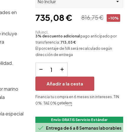
dades en
735,08 €
816,75 €
-10%
IVA incl.
 incluye
3% descuento adicional
pago anticipado por
ra
transferencia:
713,03 €
El porcentaje de IVA será recalculado según
dirección de entrega
ilidad.
Añadir a la cesta
or marino
ala
Financia tu compra en 6 meses sin intereses. TIN
0%. TAE 0%
la especial
Envío GRATIS Servicio Estándar

Entrega de 6 a 8 Semanas laborables