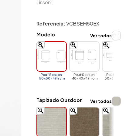
Lissoni.
Referencia:
VCBSEM50EX
Modelo
Ver todos
Pouf Season-
Pouf Season-
Pouf Season-
50x50x49h cm
40x40x49h cm
50x60x36h cm
Tapizado Outdoor
Ver todos