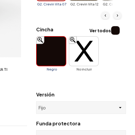
G2. Crevin Vita 07
G2. Crevin Vita 12
G2. Crevin Vita 16
‹
›
Cincha
Ver todos
A TI
Negro
No incluir
Versión
Funda protectora