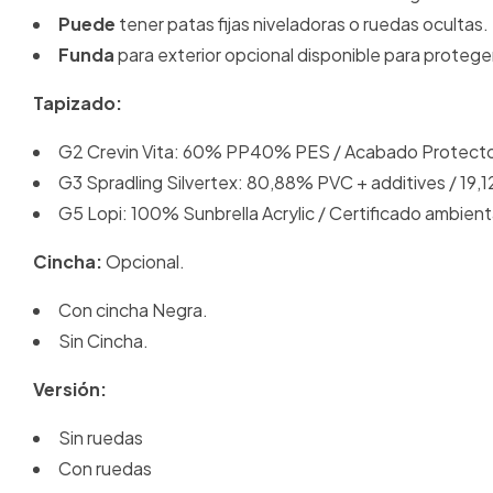
Puede
tener patas fijas niveladoras o ruedas ocultas.
Funda
para exterior opcional disponible para proteger 
Tapizado:
G2 Crevin Vita: 60% PP40% PES / Acabado Protector 
G3 Spradling Silvertex: 80,88% PVC + additives / 19,1
G5 Lopi: 100% Sunbrella Acrylic / Certificado ambi
Cincha:
Opcional.
Con cincha Negra.
Sin Cincha.
Versión:
Sin ruedas
Con ruedas