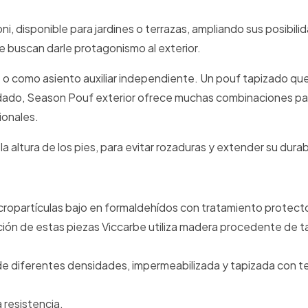
, disponible para jardines o terrazas, ampliando sus posibili
e buscan darle protagonismo al exterior.
 o como asiento auxiliar independiente. Un pouf tapizado que
adado, Season Pouf exterior ofrece muchas combinaciones pa
ionales.
la altura de los pies, para evitar rozaduras y extender su durab
cropartículas bajo en formaldehídos con tratamiento protect
ación de estas piezas Viccarbe utiliza madera procedente de t
e diferentes densidades, impermeabilizada y tapizada con te
 resistencia.