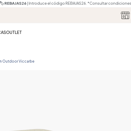
🏷️ REBAJAS26
| Introduce el código REBAJAS26.
*Consultar condicione
CAS
OUTLET
n Outdoor Viccarbe