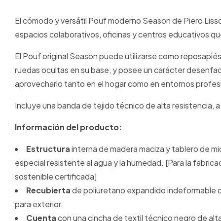
El cómodo y versátil Pouf moderno Season de Piero Lissoni
espacios colaborativos, oficinas y centros educativos qu
El Pouf original Season puede utilizarse como reposapiés
ruedas ocultas en su base, y posee un carácter desenf
aprovecharlo tanto en el hogar como en entornos profes
Incluye una banda de tejido técnico de alta resistencia, a 
Información del producto:
Estructura
interna de madera maciza y tablero de mi
especial resistente al agua y la humedad. [Para la fabric
sostenible certificada]
Recubierta
de poliuretano expandido indeformable d
para exterior.
Cuenta
con una cincha de textil técnico negro de alta