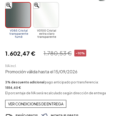
V085 Cristal
V0100 Cristal
transparente
extra claro
fumè
transparente
1.780,53 €
1.602,47 €
-10%
IVA incl.
Promoción válida hasta el 15/09/2026
3% descuento adicional
pago anticipado por transferencia:
1554,40 €
El porcentaje de IVA será recalculado según dirección de entrega
VER CONDICIONES DE ENTREGA
ENVÍO GRATIS
MONTAJE GRATIS