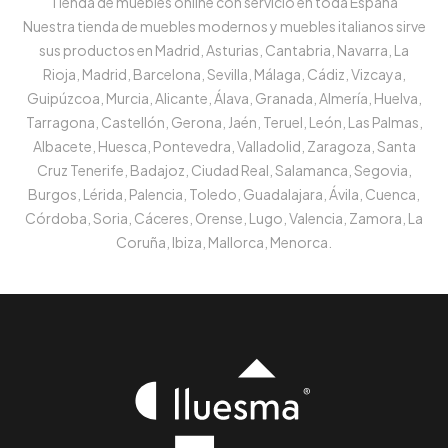
Tienda de muebles online con servicio en toda España
Nuestra tienda de muebles modernos y muebles italianos sirve
sus productos en Madrid, Asturias, Cantabria, Navarra, La
Rioja, Madrid, Barcelona, Sevilla, Málaga, Cádiz, Vizcaya,
Guipúzcoa, Murcia, Alicante, Álava, Granada, Almería, Huelva,
Tarragona, Castellón, Gerona, Jaén, Teruel, León, Las Palmas,
Albacete, Huesca, Pontevedra, Valladolid, Zaragoza, Santa
Cruz Tenerife, Badajoz, Ciudad Real, Salamanca, Segovia,
Burgos, Lérida, Palencia, Toledo, Guadalajara, Ávila, Cuenca,
Córdoba, Soria, Cáceres, Orense, Lugo, Valencia, Zamora, La
Coruña, Ibiza, Mallorca, Menorca.