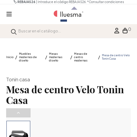
🏷️ REBAJAS26
| Introduce el código REBAJAS26.
*Consultar condiciones
0
Muebles
Mesas
Mesas de
Mesa de centro Velo
Inicio
modernos de
modernas
centro
Tonin Casa
diseño
diseño
modernas
Tonin casa
Mesa de centro Velo Tonin
Casa