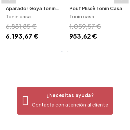
Aparador Goya Tonin
Pouf Plissè Tonin Casa
Casa
Tonin casa
Tonin casa
6.881,85 €
1.059,57 €
6.193,67 €
953,62 €
¿Necesitas ayuda?
Contacta con atención al cliente