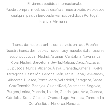
Enviamos pedidos internacionales
Puede comprar muebles de diseño en nuestro sitio web desde
cualquier país de Europa, Enviamos pedidos a Portugal,
Francia, Alemania...
Tienda de muebles online con servicio en toda España
Nuestra tienda de muebles modernos y muebles italianos sirve
sus productos en Madrid, Asturias, Cantabria, Navarra, La
Rioja, Madrid, Barcelona, Sevilla, Málaga, Cádiz, Vizcaya,
Guipúzcoa, Murcia, Alicante, Álava, Granada, Almería, Huelva,
Tarragona, Castellón, Gerona, Jaén, Teruel, León, Las Palmas,
Albacete, Huesca, Pontevedra, Valladolid, Zaragoza, Santa
Cruz Tenerife, Badajoz, Ciudad Real, Salamanca, Segovia,
Burgos, Lérida, Palencia, Toledo, Guadalajara, Ávila, Cuenca,
Córdoba, Soria, Cáceres, Orense, Lugo, Valencia, Zamora, La
Coruña, Ibiza, Mallorca, Menorca.