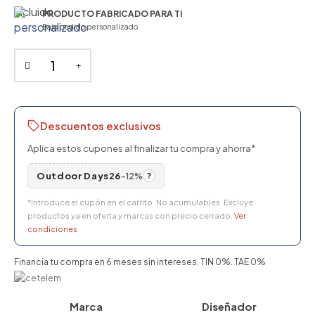
PRODUCTO FABRICADO PARA TI
Bajo pedido personalizado
Descuentos exclusivos
Aplica estos cupones al finalizar tu compra y ahorra*
Outdoor Days26
-12%
?
*Introduce el cupón en el carrito. No acumulables. Excluye
productos ya en oferta y marcas con precio cerrado.
Ver
condiciones
Financia tu compra en 6 meses sin intereses. TIN 0%. TAE 0%
Marca
Diseñador