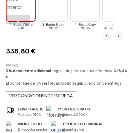
1_Basic White
1_Basic Black
1_Basic Gray
1_Basic
2001
2002
2005
Anthracite 2006
‹
›
338,80 €
IVA incl.
3% descuento adicional
pago anticipado por transferencia:
328,64
€
El porcentaje de IVA será recalculado según dirección de entrega
VER CONDICIONES DE ENTREGA
ENVÍO GRATIS
MONTAJE GRATIS
Pedidos > 150€
Pedidos > 2.000€*
IVA INCLUIDO
PRODUCTO ORIGINAL
En todos los precios
Garantía oficial