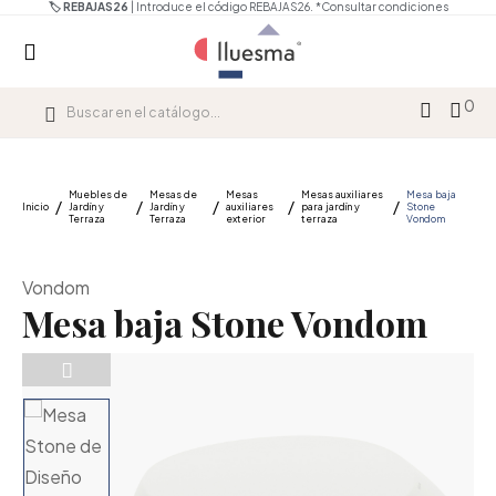
🏷️ REBAJAS26
| Introduce el código REBAJAS26.
*Consultar condiciones
0
Muebles de
Mesas de
Mesas
Mesas auxiliares
Mesa baja
Inicio
Jardín y
Jardín y
auxiliares
para jardín y
Stone
Terraza
Terraza
exterior
terraza
Vondom
Vondom
Mesa baja Stone Vondom