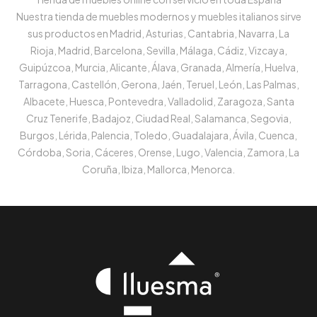
Nuestra tienda de muebles modernos y muebles italianos sirve
sus productos en Madrid, Asturias, Cantabria, Navarra, La
Rioja, Madrid, Barcelona, Sevilla, Málaga, Cádiz, Vizcaya,
Guipúzcoa, Murcia, Alicante, Álava, Granada, Almería, Huelva,
Tarragona, Castellón, Gerona, Jaén, Teruel, León, Las Palmas,
Albacete, Huesca, Pontevedra, Valladolid, Zaragoza, Santa
Cruz Tenerife, Badajoz, Ciudad Real, Salamanca, Segovia,
Burgos, Lérida, Palencia, Toledo, Guadalajara, Ávila, Cuenca,
Córdoba, Soria, Cáceres, Orense, Lugo, Valencia, Zamora, La
Coruña, Ibiza, Mallorca, Menorca.