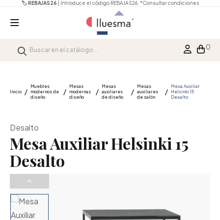
🏷️ REBAJAS26
| Introduce el código REBAJAS26.
*Consultar condiciones
0
Muebles
Mesas
Mesas
Mesas
Mesa Auxiliar
Inicio
modernos de
modernas
auxiliares
auxiliares
Helsinki 15
diseño
diseño
de diseño
de salón
Desalto
Desalto
Mesa Auxiliar Helsinki 15
Desalto