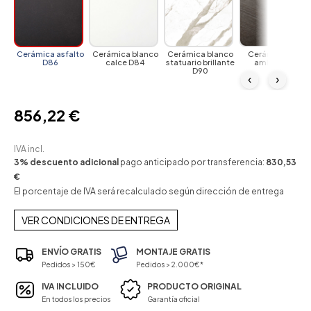
Cerámica asfalto
Cerámica blanco
Cerámica blanco
Cerámica gris
D86
calce D84
statuario brillante
amber D89
D90
‹
›
856,22 €
IVA incl.
3% descuento adicional
pago anticipado por transferencia:
830,53
€
El porcentaje de IVA será recalculado según dirección de entrega
VER CONDICIONES DE ENTREGA
ENVÍO GRATIS
MONTAJE GRATIS
Pedidos > 150€
Pedidos > 2.000€*
IVA INCLUIDO
PRODUCTO ORIGINAL
En todos los precios
Garantía oficial