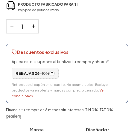
PRODUCTO FABRICADO PARA TI
Bajo pedido personalizado
Descuentos exclusivos
Aplica estos cupones al finalizar tu compra y ahorra*
REBAJAS26
-10%
?
*Introduce el cupón en el carrito. No acumulables. Excluye
productos ya en oferta y marcas con precio cerrado.
Ver
condiciones
Financia tu compra en 6 meses sin intereses. TIN 0%. TAE 0%
Marca
Diseñador