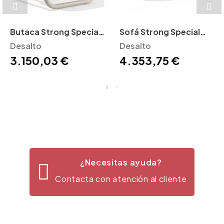
Butaca Strong Special
Sofá Strong Special
Desalto
Desalto
Desalto
Desalto
3.150,03 €
4.353,75 €
¿Necesitas ayuda?
Contacta con atención al cliente