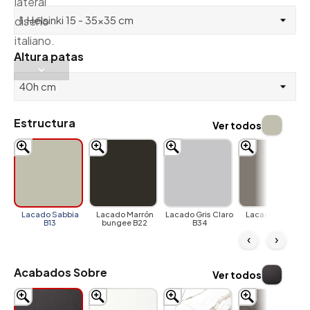
Altura patas
Estructura
Ver todos
Lacado Sabbia
Lacado Marrón
Lacado Gris Claro
Lacado Tortora
B13
bungee B22
B34
B41
‹
›
Acabados Sobre
Ver todos