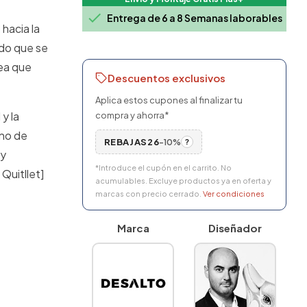

Entrega de 6 a 8 Semanas laborables
 hacia la
ado que se
nea que
Descuentos exclusivos
Aplica estos cupones al finalizar tu
y la
compra y ahorra*
eno de
REBAJAS26
-10%
?
 y
*Introduce el cupón en el carrito. No
Quitllet]
acumulables. Excluye productos ya en oferta y
marcas con precio cerrado.
Ver condiciones
Marca
Diseñador