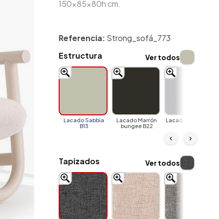
150x85x80h cm.
Referencia:
Strong_sofá_773
Estructura
Ver todos
Lacado Sabbia
Lacado Marrón
Lacado Gris Claro
B13
bungee B22
B34
‹
›
Tapizados
Ver todos