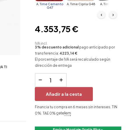
A. Time Cemento
A. Time Cipria G48
A. Time Argento
G47
G49
‹
›
4.353,75 €
IVA incl.
3% descuento adicional
pago anticipado por
transferencia:
4223,14 €
El porcentaje de IVA será recalculado según
dirección de entrega
A TI
Añadir a la cesta
Financia tu compra en 6 meses sin intereses. TIN
0%. TAE 0%
Envío y Montaje Gratis Plus+