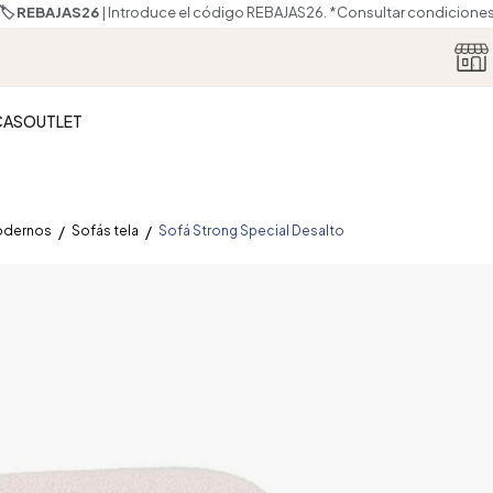
🏷️ REBAJAS26
| Introduce el código REBAJAS26.
*Consultar condicione
CAS
OUTLET
odernos
Sofás tela
Sofá Strong Special Desalto