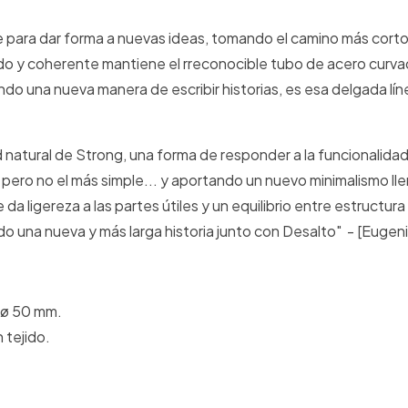
aire para dar forma a nuevas ideas, tomando el camino más corto
ado y coherente mantiene el rreconocible tubo de acero curv
ndo una nueva manera de escribir historias, es esa delgada lí
 natural de Strong, una forma de responder a la funcionalidad 
 pero no el más simple... y aportando un nuevo minimalismo ll
 ligereza a las partes útiles y un equilibrio entre estructura
una nueva y más larga historia junto con Desalto" - [Eugeni 
 ø 50 mm.
 tejido.