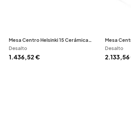
Mesa Centro Helsinki 15 Cerámica
Mesa Centr
Desalto
Desalto
Desalto
1.436,52 €
2.133,56