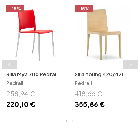
-15%
-15%
Silla Mya 700 Pedrali
Silla Young 420/421
Pedrali
Pedrali
Pedrali
258,94 €
418,66 €
220,10 €
355,86 €