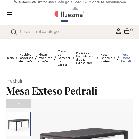
🏷️ REBAJAS26
| Introduce el código REBAJAS26.
*Consultar condiciones
0
Mesas
Mesas de
Muebles
Mesas
de
Mesa
Mesa
Comedor de
Inicio
modernos
modernas
Comedor
Extensible
Exteso
diseño
de diseño
diseño
de
Madera
Pedrali
Extensibles
Diseño
Pedrali
Mesa Exteso Pedrali