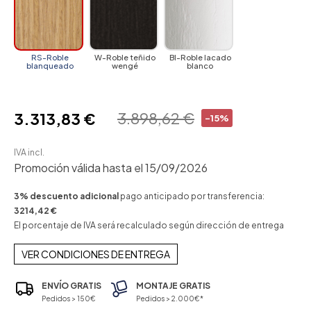
RS-Roble
W-Roble teñido
BI-Roble lacado
blanqueado
wengé
blanco
3.898,62 €
3.313,83 €
-15%
IVA incl.
Promoción válida hasta el 15/09/2026
3% descuento adicional
pago anticipado por transferencia:
3214,42 €
El porcentaje de IVA será recalculado según dirección de entrega
VER CONDICIONES DE ENTREGA
ENVÍO GRATIS
MONTAJE GRATIS
Pedidos > 150€
Pedidos > 2.000€*