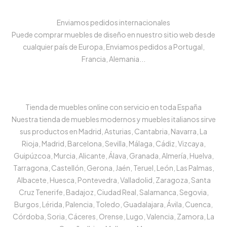
Enviamos pedidos internacionales
Puede comprar muebles de diseño en nuestro sitio web desde
cualquier país de Europa, Enviamos pedidos a Portugal,
Francia, Alemania...
Tienda de muebles online con servicio en toda España
Nuestra tienda de muebles modernos y muebles italianos sirve
sus productos en Madrid, Asturias, Cantabria, Navarra, La
Rioja, Madrid, Barcelona, Sevilla, Málaga, Cádiz, Vizcaya,
Guipúzcoa, Murcia, Alicante, Álava, Granada, Almería, Huelva,
Tarragona, Castellón, Gerona, Jaén, Teruel, León, Las Palmas,
Albacete, Huesca, Pontevedra, Valladolid, Zaragoza, Santa
Cruz Tenerife, Badajoz, Ciudad Real, Salamanca, Segovia,
Burgos, Lérida, Palencia, Toledo, Guadalajara, Ávila, Cuenca,
Córdoba, Soria, Cáceres, Orense, Lugo, Valencia, Zamora, La