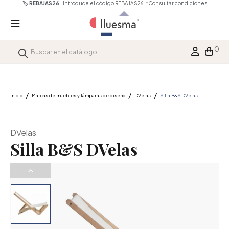
🏷️ REBAJAS26
| Introduce el código REBAJAS26.
*Consultar condiciones
0
Inicio
Marcas de muebles y lámparas de diseño
DVelas
Silla B&S DVelas
DVelas
Silla B&S DVelas