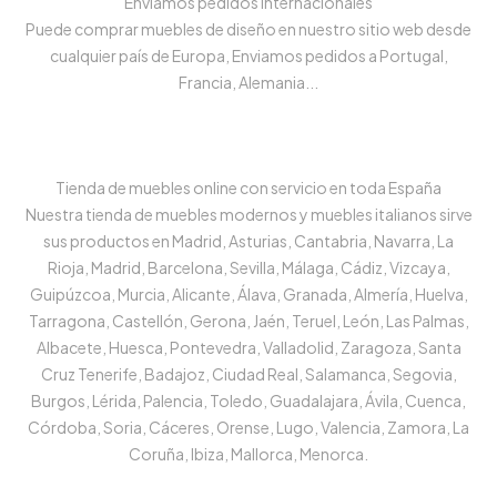
Enviamos pedidos internacionales
Puede comprar muebles de diseño en nuestro sitio web desde
cualquier país de Europa, Enviamos pedidos a Portugal,
Francia, Alemania...
Tienda de muebles online con servicio en toda España
Nuestra tienda de muebles modernos y muebles italianos sirve
sus productos en Madrid, Asturias, Cantabria, Navarra, La
Rioja, Madrid, Barcelona, Sevilla, Málaga, Cádiz, Vizcaya,
Guipúzcoa, Murcia, Alicante, Álava, Granada, Almería, Huelva,
Tarragona, Castellón, Gerona, Jaén, Teruel, León, Las Palmas,
Albacete, Huesca, Pontevedra, Valladolid, Zaragoza, Santa
Cruz Tenerife, Badajoz, Ciudad Real, Salamanca, Segovia,
Burgos, Lérida, Palencia, Toledo, Guadalajara, Ávila, Cuenca,
Córdoba, Soria, Cáceres, Orense, Lugo, Valencia, Zamora, La
Coruña, Ibiza, Mallorca, Menorca.