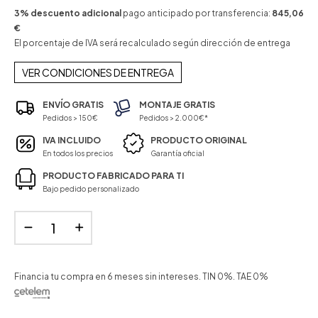
3% descuento adicional
pago anticipado por transferencia:
845,06
€
El porcentaje de IVA será recalculado según dirección de entrega
VER CONDICIONES DE ENTREGA
ENVÍO GRATIS
MONTAJE GRATIS
Pedidos > 150€
Pedidos > 2.000€*
IVA INCLUIDO
PRODUCTO ORIGINAL
En todos los precios
Garantía oficial
PRODUCTO FABRICADO PARA TI
Bajo pedido personalizado
Financia tu compra en 6 meses sin intereses. TIN 0%. TAE 0%