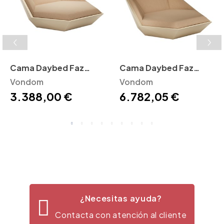
Cama Daybed Faz
Cama Daybed Faz
Vondom
Vondom
Parasol Vondom
Vondom
3.388,00 €
6.782,05 €
¿Necesitas ayuda?
Contacta con atención al cliente