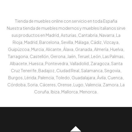
Tienda de muebles online con servicio en toda España
Nuestra tienda de muebles modernos y muebles italianos sirve
sus productos en Madrid, Asturias, Cantabria, Navarra, La
Rioja, Madrid, Barcelona, Sevilla, Málaga, Cádiz, Vizcaya,
Guipúzcoa, Murcia, Alicante, Álava, Granada, Almería, Huelva,
Tarragona, Castellón, Gerona, Jaén, Teruel, León, Las Palmas,
Albacete, Huesca, Pontevedra, Valladolid, Zaragoza, Santa
Cruz Tenerife, Badajoz, Ciudad Real, Salamanca, Segovia,
Burgos, Lérida, Palencia, Toledo, Guadalajara, Ávila, Cuenca,
Córdoba, Soria, Cáceres, Orense, Lugo, Valencia, Zamora, La
Coruña, Ibiza, Mallorca, Menorca.