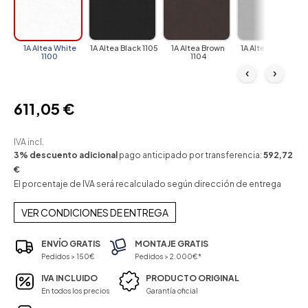
1A Altea White
1A Altea Black 1105
1A Altea Brown
1A Altea Gray 1101
1100
1104
‹
›
611,05 €
IVA incl.
3% descuento adicional
pago anticipado por transferencia:
592,72
€
El porcentaje de IVA será recalculado según dirección de entrega
VER CONDICIONES DE ENTREGA
ENVÍO GRATIS
MONTAJE GRATIS
Pedidos > 150€
Pedidos > 2.000€*
IVA INCLUIDO
PRODUCTO ORIGINAL
En todos los precios
Garantía oficial