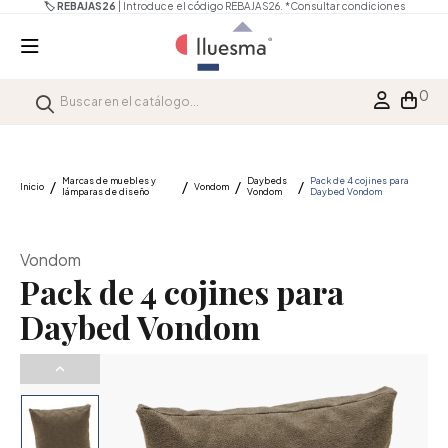
🏷️ REBAJAS26
| Introduce el código REBAJAS26.
*Consultar condiciones
0
Marcas de muebles y
Daybeds
Pack de 4 cojines para
Inicio
Vondom
lámparas de diseño
Vondom
Daybed Vondom
Vondom
Pack de 4 cojines para
Daybed Vondom