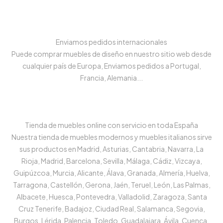
Enviamos pedidos internacionales
Puede comprar muebles de diseño en nuestro sitio web desde
cualquier país de Europa, Enviamos pedidos a Portugal,
Francia, Alemania...
Tienda de muebles online con servicio en toda España
Nuestra tienda de muebles modernos y muebles italianos sirve
sus productos en Madrid, Asturias, Cantabria, Navarra, La
Rioja, Madrid, Barcelona, Sevilla, Málaga, Cádiz, Vizcaya,
Guipúzcoa, Murcia, Alicante, Álava, Granada, Almería, Huelva,
Tarragona, Castellón, Gerona, Jaén, Teruel, León, Las Palmas,
Albacete, Huesca, Pontevedra, Valladolid, Zaragoza, Santa
Cruz Tenerife, Badajoz, Ciudad Real, Salamanca, Segovia,
Burgos, Lérida, Palencia, Toledo, Guadalajara, Ávila, Cuenca,