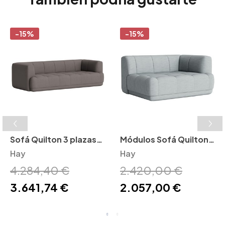
-15%
-15%
Sofá Quilton 3 plazas
Módulos Sofá Quilton
Hay
Hay
Hay
Hay
4.284,40 €
2.420,00 €
3.641,74 €
2.057,00 €