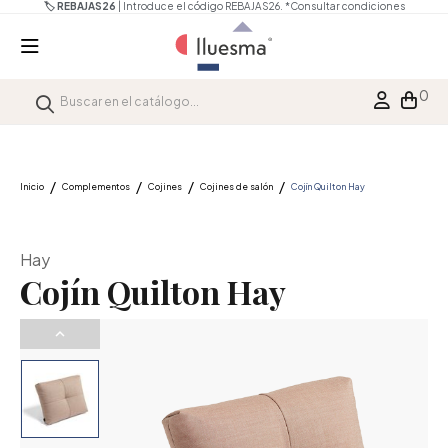
🏷️ REBAJAS26
| Introduce el código REBAJAS26.
*Consultar condiciones
0
Inicio
Complementos
Cojines
Cojines de salón
Cojín Quilton Hay
Hay
Cojín Quilton Hay