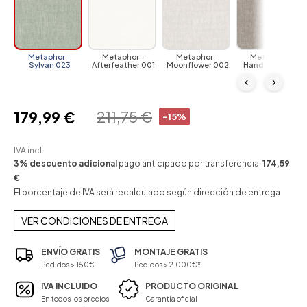
Metaphor -
Metaphor -
Metaphor -
Metaphor -
Sylvan 023
Afterfeather 001
Moonflower 002
Handcraft 003
‹
›
211,75 €
179,99 €
-15%
IVA incl.
3% descuento adicional
pago anticipado por transferencia:
174,59
€
El porcentaje de IVA será recalculado según dirección de entrega
VER CONDICIONES DE ENTREGA
ENVÍO GRATIS
MONTAJE GRATIS
Pedidos > 150€
Pedidos > 2.000€*
IVA INCLUIDO
PRODUCTO ORIGINAL
En todos los precios
Garantía oficial