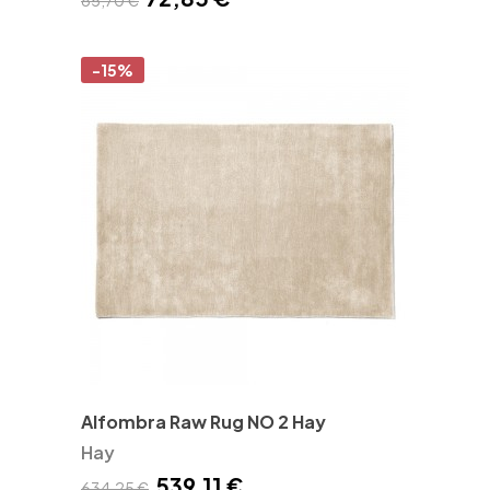
-15%
Alfombra Raw Rug NO 2 Hay
Hay
539,11 €
634,25 €