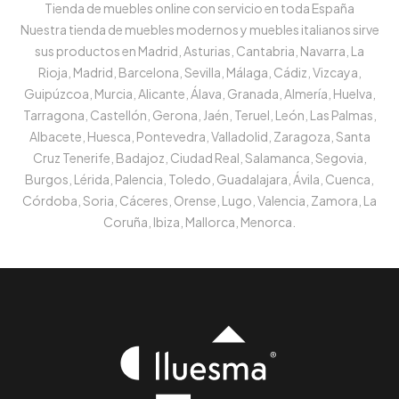
Tienda de muebles online con servicio en toda España
Nuestra tienda de muebles modernos y muebles italianos sirve
sus productos en Madrid, Asturias, Cantabria, Navarra, La
Rioja, Madrid, Barcelona, Sevilla, Málaga, Cádiz, Vizcaya,
Guipúzcoa, Murcia, Alicante, Álava, Granada, Almería, Huelva,
Tarragona, Castellón, Gerona, Jaén, Teruel, León, Las Palmas,
Albacete, Huesca, Pontevedra, Valladolid, Zaragoza, Santa
Cruz Tenerife, Badajoz, Ciudad Real, Salamanca, Segovia,
Burgos, Lérida, Palencia, Toledo, Guadalajara, Ávila, Cuenca,
Córdoba, Soria, Cáceres, Orense, Lugo, Valencia, Zamora, La
Coruña, Ibiza, Mallorca, Menorca.