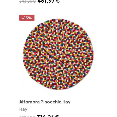
461,97 €
543,50 €
-15%
Alfombra Pinocchio Hay
Hay
316,26 €