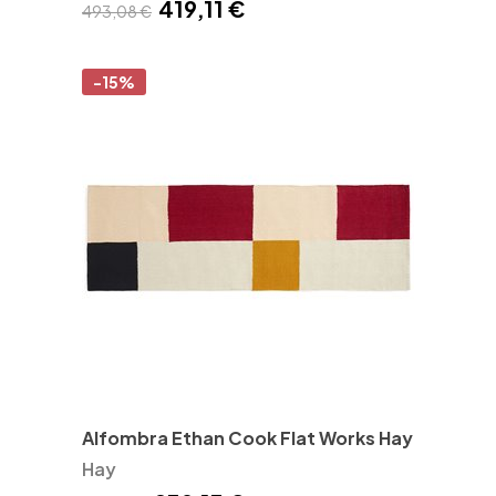
419,11 €
493,08 €
-15%
Alfombra Ethan Cook Flat Works Hay
Hay