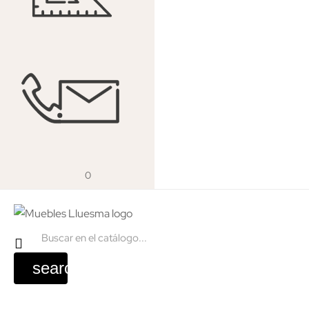
0
search