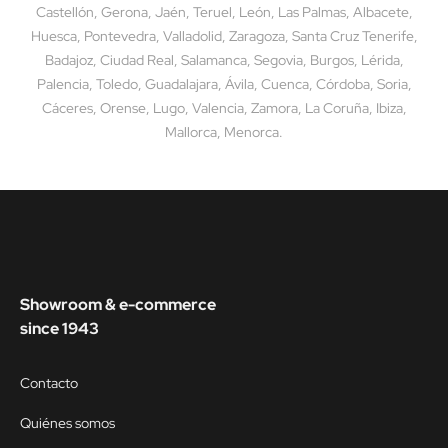
Castellón, Gerona, Jaén, Teruel, León, Las Palmas, Albacete,
Huesca, Pontevedra, Valladolid, Zaragoza, Santa Cruz Tenerife,
Badajoz, Ciudad Real, Salamanca, Segovia, Burgos, Lérida,
Palencia, Toledo, Guadalajara, Ávila, Cuenca, Córdoba, Soria,
Cáceres, Orense, Lugo, Valencia, Zamora, La Coruña, Ibiza,
Mallorca, Menorca.
Showroom & e-commerce
since 1943
Contacto
Quiénes somos