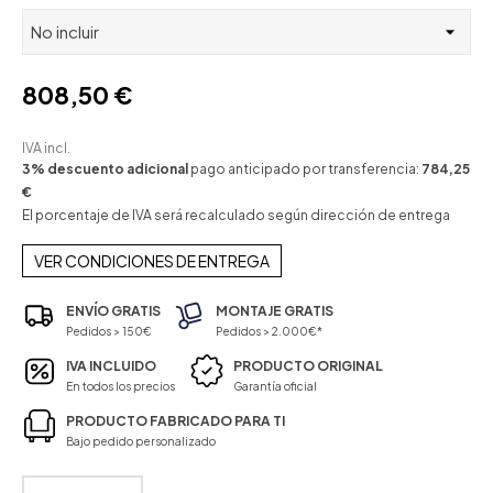
808,50 €
IVA incl.
3% descuento adicional
pago anticipado por transferencia:
784,25
€
El porcentaje de IVA será recalculado según dirección de entrega
VER CONDICIONES DE ENTREGA
ENVÍO GRATIS
MONTAJE GRATIS
Pedidos > 150€
Pedidos > 2.000€*
IVA INCLUIDO
PRODUCTO ORIGINAL
En todos los precios
Garantía oficial
PRODUCTO FABRICADO PARA TI
Bajo pedido personalizado