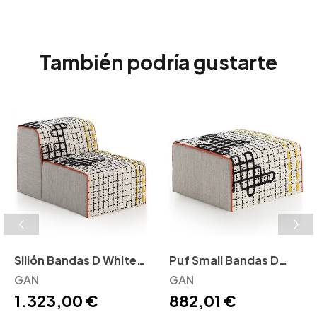
También podría gustarte
Sillón Bandas D White
Puf Small Bandas D
GAN
GAN
White GAN
GAN
1.323,00 €
882,01 €