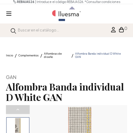
🏷️ REBAJAS26
| Introduce el código REBAJAS26.
*Consultar condiciones
0
Alfombras de
Alfombra Banda individual D White
Inicio
Complementos
diseño
GAN
GAN
Alfombra Banda individual
D White GAN