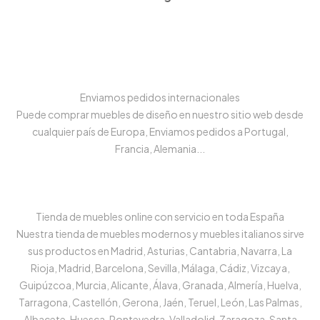
Enviamos pedidos internacionales
Puede comprar muebles de diseño en nuestro sitio web desde
cualquier país de Europa, Enviamos pedidos a Portugal,
Francia, Alemania...
Tienda de muebles online con servicio en toda España
Nuestra tienda de muebles modernos y muebles italianos sirve
sus productos en Madrid, Asturias, Cantabria, Navarra, La
Rioja, Madrid, Barcelona, Sevilla, Málaga, Cádiz, Vizcaya,
Guipúzcoa, Murcia, Alicante, Álava, Granada, Almería, Huelva,
Tarragona, Castellón, Gerona, Jaén, Teruel, León, Las Palmas,
Albacete, Huesca, Pontevedra, Valladolid, Zaragoza, Santa