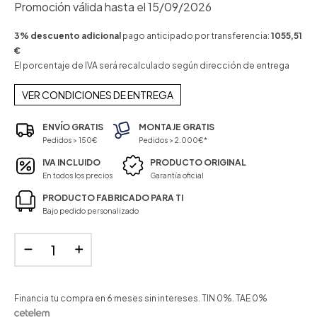
Promoción válida hasta el 15/09/2026
3% descuento adicional
pago anticipado por transferencia:
1055,51
€
El porcentaje de IVA será recalculado según dirección de entrega
VER CONDICIONES DE ENTREGA
ENVÍO GRATIS
MONTAJE GRATIS
Pedidos > 150€
Pedidos > 2.000€*
IVA INCLUIDO
PRODUCTO ORIGINAL
En todos los precios
Garantía oficial
PRODUCTO FABRICADO PARA TI
Bajo pedido personalizado
Financia tu compra en 6 meses sin intereses. TIN 0%. TAE 0%