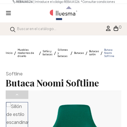
🏷️ REBAJAS26
| Introduce el código REBAJAS26.
*Consultar condiciones
0
Muebles
Sillones
Butaca
Sofás y
Butacas
Inicio
modernos de
y
Butacas
Noomi
butacas
salón
diseño
butacas
Softline
Softline
Butaca Noomi Softline