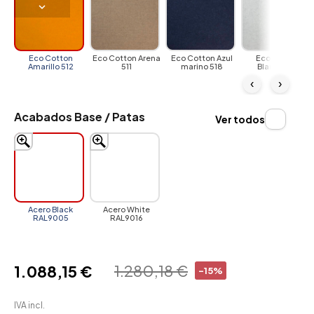
Eco Cotton
Eco Cotton Arena
Eco Cotton Azul
Eco Cotton
Amarillo 512
511
marino 518
Blanco 519
‹
›
Acabados Base / Patas
Ver todos
Acero Black
Acero White
RAL9005
RAL9016
1.280,18 €
1.088,15 €
-15%
IVA incl.