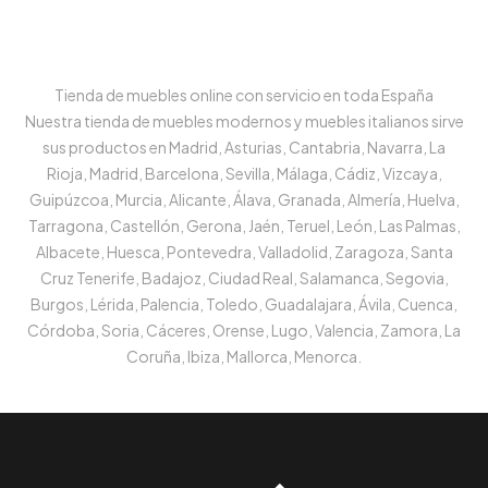
Tienda de muebles online con servicio en toda España
Nuestra tienda de muebles modernos y muebles italianos sirve
sus productos en Madrid, Asturias, Cantabria, Navarra, La
Rioja, Madrid, Barcelona, Sevilla, Málaga, Cádiz, Vizcaya,
Guipúzcoa, Murcia, Alicante, Álava, Granada, Almería, Huelva,
Tarragona, Castellón, Gerona, Jaén, Teruel, León, Las Palmas,
Albacete, Huesca, Pontevedra, Valladolid, Zaragoza, Santa
Cruz Tenerife, Badajoz, Ciudad Real, Salamanca, Segovia,
Burgos, Lérida, Palencia, Toledo, Guadalajara, Ávila, Cuenca,
Córdoba, Soria, Cáceres, Orense, Lugo, Valencia, Zamora, La
Coruña, Ibiza, Mallorca, Menorca.