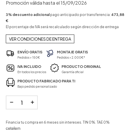
Promoción válida hasta el 15/09/2026
3% descuento adicional
pago anticipado por transferencia:
473,88
€
El porcentaje de IVA será recalculado según dirección de entrega
VER CONDICIONES DE ENTREGA
ENVÍO GRATIS
MONTAJE GRATIS
Pedidos > 150€
Pedidos > 2.000€*
IVA INCLUIDO
PRODUCTO ORIGINAL
En todos los precios
Garantía oficial
PRODUCTO FABRICADO PARA TI
Bajo pedido personalizado
Financia tu compra en 6 meses sin intereses. TIN 0%. TAE 0%