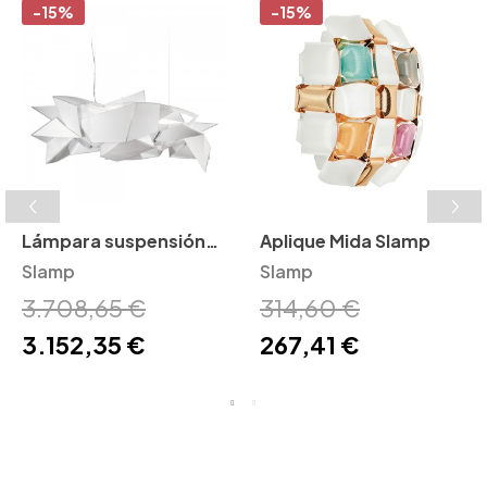
-15%
-15%
Lámpara suspensión
Aplique Mida Slamp
Cordoba Slamp
Slamp
Slamp
3.708,65 €
314,60 €
3.152,35 €
267,41 €