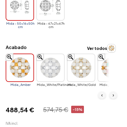
Mida - 50x16x50h
Mida - 67x21x67h
cm
cm
Acabado
Ver todos
Mida_Amber
Mida_White/Platinum
Mida_White/Gold
Mida_Multicolor
‹
›
574,75 €
488,54 €
-15%
IVA incl.