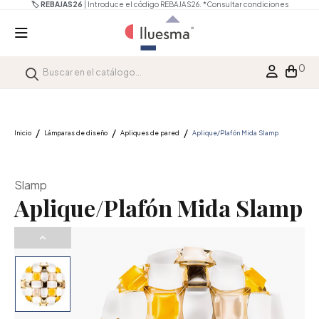
🏷️ REBAJAS26
| Introduce el código REBAJAS26.
*Consultar condiciones
0
Inicio
Lámparas de diseño
Apliques de pared
Aplique/Plafón Mida Slamp
Slamp
Aplique/Plafón Mida Slamp