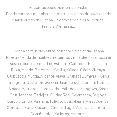
Enviamos pedidos internacionales
Puede comprar muebles de diseño en nuestro sitio web desde
cualquier país de Europa, Enviamos pedidos a Portugal,
Francia, Alemania...
Tienda de muebles online con servicio en toda España
Nuestra tienda de muebles modernos y muebles italianos sirve
sus productos en Madrid, Asturias, Cantabria, Navarra, La
Rioja, Madrid, Barcelona, Sevilla, Málaga, Cádiz, Vizcaya,
Guipúzcoa, Murcia, Alicante, Álava, Granada, Almería, Huelva,
Tarragona, Castellón, Gerona, Jaén, Teruel, León, Las Palmas,
Albacete, Huesca, Pontevedra, Valladolid, Zaragoza, Santa
Cruz Tenerife, Badajoz, Ciudad Real, Salamanca, Segovia,
Burgos, Lérida, Palencia, Toledo, Guadalajara, Ávila, Cuenca,
Córdoba, Soria, Cáceres, Orense, Lugo, Valencia, Zamora, La
Coruña, Ibiza, Mallorca, Menorca.