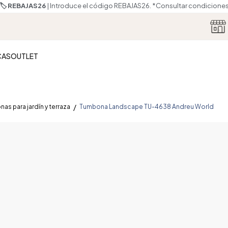
🏷️ REBAJAS26
| Introduce el código REBAJAS26.
*Consultar condicione
CAS
OUTLET
as para jardín y terraza
Tumbona Landscape TU-4638 Andreu World