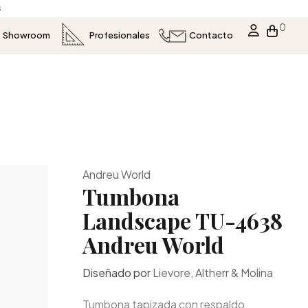
s
0
Showroom
Profesionales
Contacto
Andreu World
Tumbona
Landscape TU-4638
Andreu World
Diseñado por
Lievore, Altherr & Molina
Tumbona tapizada con respaldo