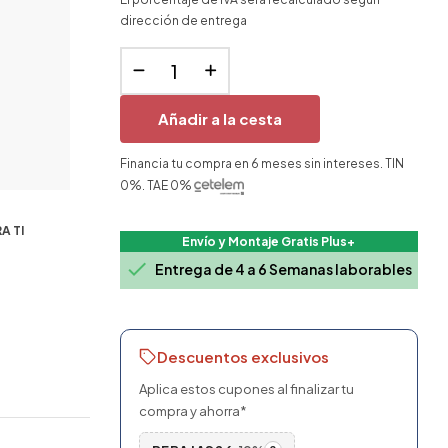
dirección de entrega
Añadir a la cesta
Financia tu compra en 6 meses sin intereses. TIN
0%. TAE 0%
A TI
Envío y Montaje Gratis Plus+

Entrega de 4 a 6 Semanas laborables
Descuentos exclusivos
Aplica estos cupones al finalizar tu
compra y ahorra*