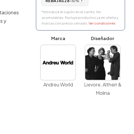
REBAJAS26
-10%
?
staciones
*Introduce el cupón en el carrito. No
acumulables. Excluye productos ya en oferta y
s y
marcas con precio cerrado.
Ver condiciones
Marca
Diseñador
Andreu World
Lievore, Altherr &
Molina