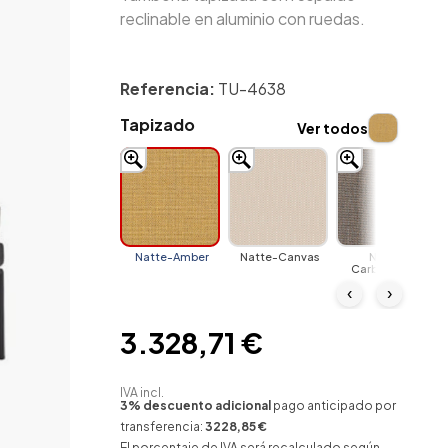
reclinable en aluminio con ruedas.
Referencia:
TU-4638
Tapizado
Ver todos
Natte-Amber
Natte-Canvas
Natte-
CarbonBeige
‹
›
3.328,71 €
IVA incl.
3% descuento adicional
pago anticipado por
transferencia:
3228,85 €
El porcentaje de IVA será recalculado según