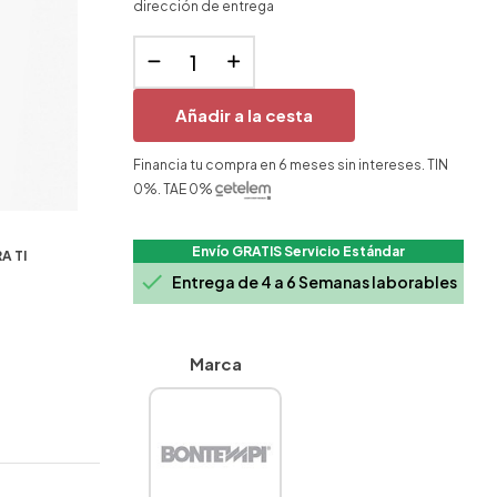
dirección de entrega
Añadir a la cesta
Financia tu compra en 6 meses sin intereses. TIN
0%. TAE 0%
Envío GRATIS Servicio Estándar
A TI

Entrega de 4 a 6 Semanas laborables
Marca