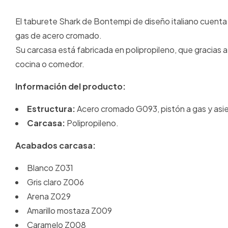
El taburete Shark de Bontempi de diseño italiano cuenta c
gas de acero cromado.
Su carcasa está fabricada en polipropileno, que gracias
cocina o comedor.
Información del producto:
Estructura:
Acero cromado G093, pistón a gas y asien
Carcasa:
Polipropileno.
Acabados carcasa:
Blanco Z031
Gris claro Z006
Arena Z029
Amarillo mostaza Z009
Caramelo Z008