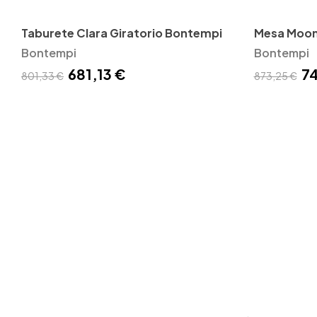
Taburete Clara Giratorio Bontempi
Mesa Moon
Bontempi
Bontempi
681,13 €
74
801,33 €
873,25 €