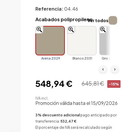
Referencia:
04.46
Acabados polipropileno
Ver todos
Arena Z029
Blanco Z031
Gris claro Z006
‹
›
548,94 €
645,81 €
-15%
IVA incl.
Promoción válida hasta el 15/09/2026
3% descuento adicional
pago anticipado por
transferencia:
532,47 €
El porcentaje de IVA será recalculado según