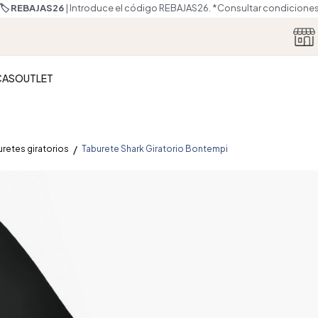
🏷️ REBAJAS26
| Introduce el código REBAJAS26.
*Consultar condicione
CAS
OUTLET
uretes giratorios
Taburete Shark Giratorio Bontempi