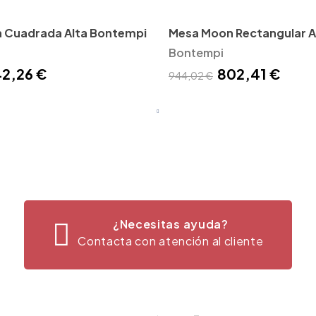
 Cuadrada Alta Bontempi
Mesa Moon Rectangular A
Bontempi
Bontempi
2,26 €
802,41 €
944,02 €
¿Necesitas ayuda?
Contacta con atención al cliente