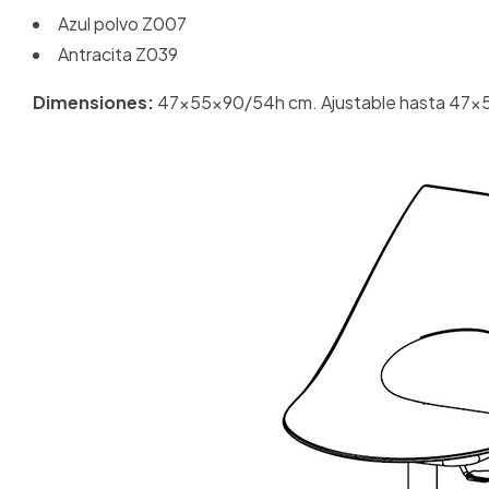
Azul polvo Z007
Antracita Z039
Dimensiones:
47x55x90/54h cm. Ajustable hasta 47x