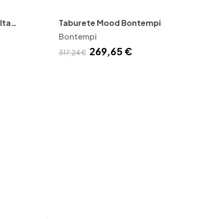
lta
Taburete Mood Bontempi
Bontempi
269,65 €
317,24 €