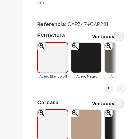
cm.
Referencia:
CAP347+CAP281
Estructura
Ver todos
Acero Blanco off
Acero Negro
Acero Tierra
‹
›
Carcasa
Ver todos