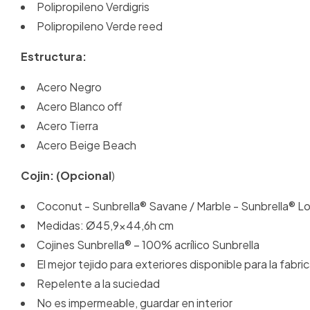
Polipropileno Verdigris
Polipropileno Verde reed
Estructura:
Acero Negro
Acero Blanco off
Acero Tierra
Acero Beige Beach
Cojin: (Opcional
)
Coconut - Sunbrella® Savane / Marble - Sunbrella® Lop
Medidas: Ø45,9x44,6h cm
Cojines Sunbrella® – 100% acrílico Sunbrella
El mejor tejido para exteriores disponible para la fabri
Repelente a la suciedad
No es impermeable, guardar en interior