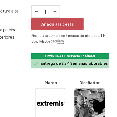
ctura alta
Añadir a la cesta
a piscina:
Financia tu compra en 6 meses sin intereses. TIN
teriores.
0%. TAE 0%
Envío GRATIS Servicio Estándar

Entrega de 2 a 4 Semanas laborables
Marca
Diseñador