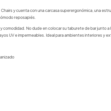
's Chairs y cuenta con una carcasa superergonómica, una estru
 cómodo reposapiés.
 y comodidad. No dude en colocar su taburete de bar junto a l
rayos UV e impermeables. Ideal para ambientes interiores y ex
vanizado