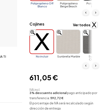
Polipropileno Off
Polipropileno
Polipropileno
Blanco
Beige Beach
Negro
‹
›
Cojines
Ver todos
A TI
No incluir
Sunbrella Marble
Sunbrella
Charcoal
‹
›
611,05 €
IVA incl.
3% descuento adicional
pago anticipado por
transferencia:
592,72 €
El porcentaje de IVA será recalculado según
dirección de entrega