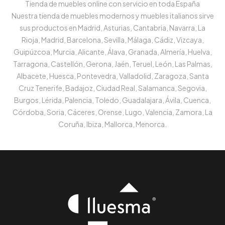
Tienda de muebles online con servicio en toda España
Nuestra tienda de muebles modernos y muebles italianos sirve
sus productos en Madrid, Asturias, Cantabria, Navarra, La
Rioja, Madrid, Barcelona, Sevilla, Málaga, Cádiz, Vizcaya,
Guipúzcoa, Murcia, Alicante, Álava, Granada, Almería, Huelva,
Tarragona, Castellón, Gerona, Jaén, Teruel, León, Las Palmas,
Albacete, Huesca, Pontevedra, Valladolid, Zaragoza, Santa
Cruz Tenerife, Badajoz, Ciudad Real, Salamanca, Segovia,
Burgos, Lérida, Palencia, Toledo, Guadalajara, Ávila, Cuenca,
Córdoba, Soria, Cáceres, Orense, Lugo, Valencia, Zamora, La
Coruña, Ibiza, Mallorca, Menorca.