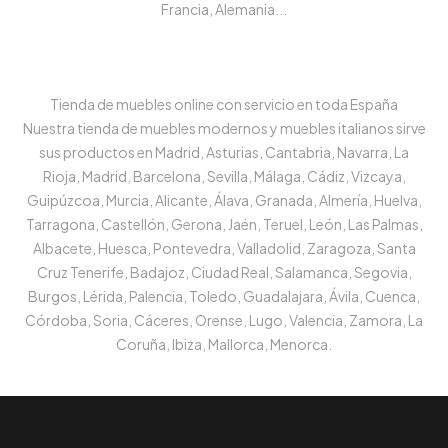
Francia, Alemania...
Tienda de muebles online con servicio en toda España
Nuestra tienda de muebles modernos y muebles italianos sirve
sus productos en Madrid, Asturias, Cantabria, Navarra, La
Rioja, Madrid, Barcelona, Sevilla, Málaga, Cádiz, Vizcaya,
Guipúzcoa, Murcia, Alicante, Álava, Granada, Almería, Huelva,
Tarragona, Castellón, Gerona, Jaén, Teruel, León, Las Palmas,
Albacete, Huesca, Pontevedra, Valladolid, Zaragoza, Santa
Cruz Tenerife, Badajoz, Ciudad Real, Salamanca, Segovia,
Burgos, Lérida, Palencia, Toledo, Guadalajara, Ávila, Cuenca,
Córdoba, Soria, Cáceres, Orense, Lugo, Valencia, Zamora, La
Coruña, Ibiza, Mallorca, Menorca.