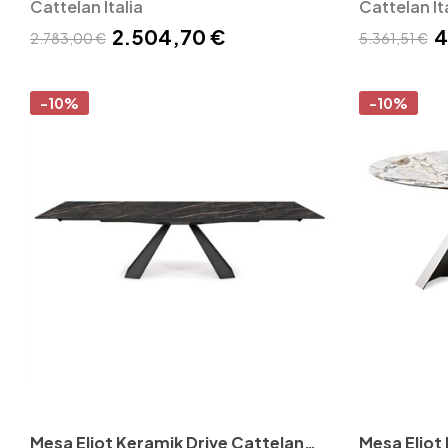
Cattelan Italia
Cattelan It
2.504,70 €
4
2.783,00 €
5.361,51 €
-10%
-10%
Mesa Eliot Keramik Drive Cattelan
Mesa Eliot