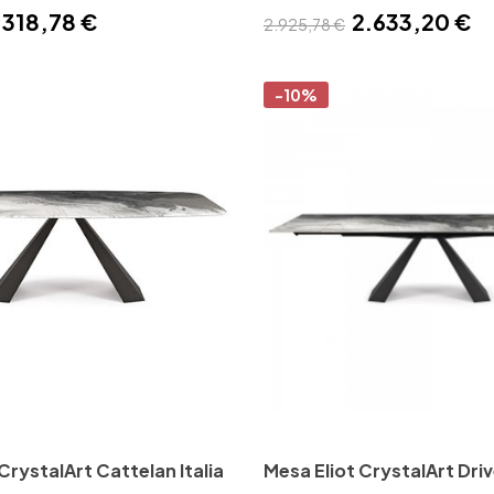
.318,78 €
2.633,20 €
2.925,78 €
-10%
CrystalArt Cattelan Italia
Mesa Eliot CrystalArt Dri