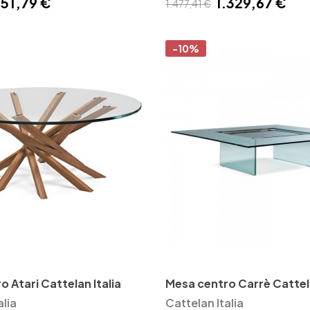
51,79 €
1.329,67 €
1.477,41 €
-10%
 Atari Cattelan Italia
Mesa centro Carrè Cattela
alia
Cattelan Italia