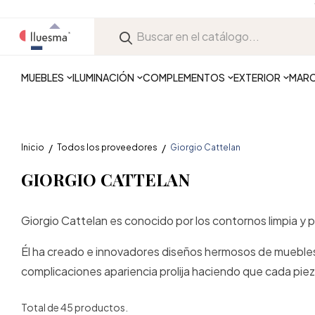
MUEBLES
ILUMINACIÓN
COMPLEMENTOS
EXTERIOR
MAR
Inicio
Todos los proveedores
Giorgio Cattelan
GIORGIO CATTELAN
Giorgio Cattelan es conocido por los contornos limpia y 
Él ha creado e innovadores diseños hermosos de muebles d
complicaciones apariencia prolija haciendo que cada pie
Total de 45 productos.