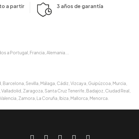
o a partir
3 años de garantía
s a Portugal, Francia, Alemania...
, Barcelona, Sevilla, Málaga, Cádiz, Vizcaya, Guipúzcoa, Murcia,
 Valladolid, Zaragoza, Santa Cruz Tenerife, Badajoz, Ciudad Real,
Valencia, Zamora, La Coruña, Ibiza, Mallorca, Menorca.