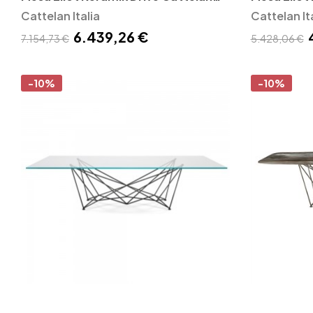
Italia
Cattelan Italia
Italia
Cattelan It
6.439,26 €
7.154,73 €
5.428,06 €
-10%
-10%