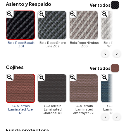
Asiento y Respaldo
Ver todos
Bela Rope Basalt
Bela Rope Shore
Bela Rope Nimbus
Bela Rope Polar
Z01
Line Z02
Z03
White Z04
‹
›
Cojínes
Ver todos
G-A Terrain
G-A Terrain
G-A Terrain
G-A Terrain
Laminated Acer
Laminated
Laminated
Laminated Blue
17L
Charcoal 01L
Amethyst 29L
Reef 27L
‹
›
Funda protectora