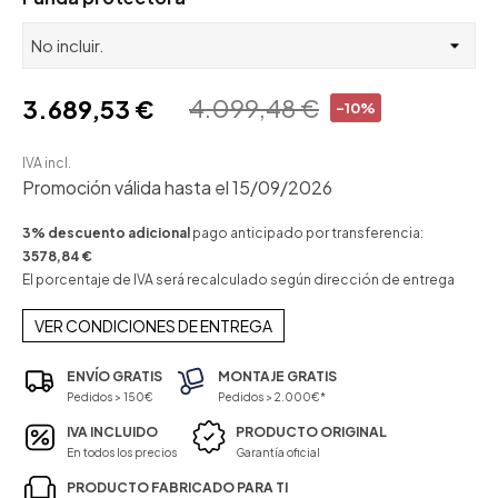
4.099,48 €
3.689,53 €
-10%
IVA incl.
Promoción válida hasta el 15/09/2026
3% descuento adicional
pago anticipado por transferencia:
3578,84 €
El porcentaje de IVA será recalculado según dirección de entrega
VER CONDICIONES DE ENTREGA
ENVÍO GRATIS
MONTAJE GRATIS
Pedidos > 150€
Pedidos > 2.000€*
IVA INCLUIDO
PRODUCTO ORIGINAL
En todos los precios
Garantía oficial
PRODUCTO FABRICADO PARA TI