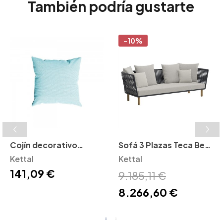
También podría gustarte
-10%
Cojín decorativo
Sofá 3 Plazas Teca Bela
Kettal
Kettal
Rope Bitta Kettal
Kettal
141,09 €
9.185,11 €
8.266,60 €