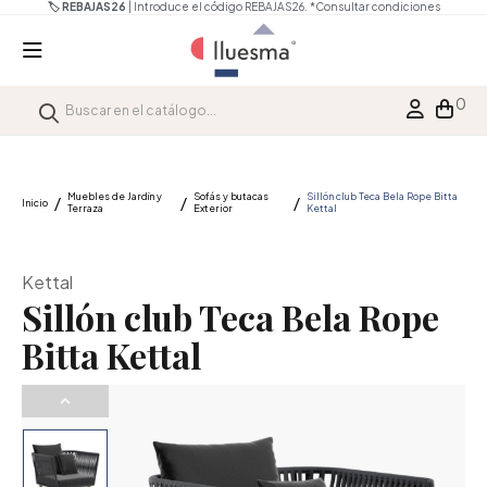
🏷️ REBAJAS26
| Introduce el código REBAJAS26.
*Consultar condiciones
0
Muebles de Jardín y
Sofás y butacas
Sillón club Teca Bela Rope Bitta
Inicio
Terraza
Exterior
Kettal
Kettal
Sillón club Teca Bela Rope
Bitta Kettal