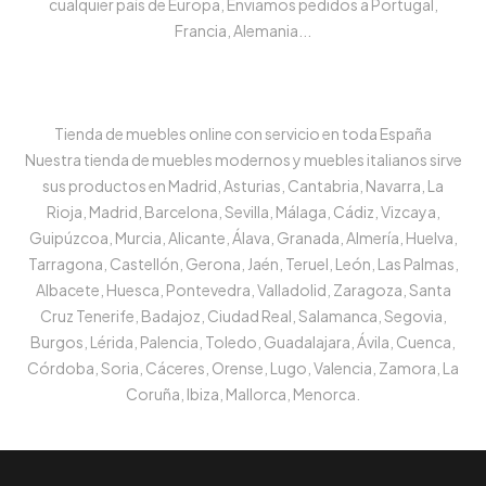
cualquier país de Europa, Enviamos pedidos a Portugal,
Francia, Alemania...
Tienda de muebles online con servicio en toda España
Nuestra tienda de muebles modernos y muebles italianos sirve
sus productos en Madrid, Asturias, Cantabria, Navarra, La
Rioja, Madrid, Barcelona, Sevilla, Málaga, Cádiz, Vizcaya,
Guipúzcoa, Murcia, Alicante, Álava, Granada, Almería, Huelva,
Tarragona, Castellón, Gerona, Jaén, Teruel, León, Las Palmas,
Albacete, Huesca, Pontevedra, Valladolid, Zaragoza, Santa
Cruz Tenerife, Badajoz, Ciudad Real, Salamanca, Segovia,
Burgos, Lérida, Palencia, Toledo, Guadalajara, Ávila, Cuenca,
Córdoba, Soria, Cáceres, Orense, Lugo, Valencia, Zamora, La
Coruña, Ibiza, Mallorca, Menorca.