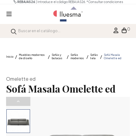
🏷️ REBAJAS26
| Introduce el código REBAJAS26.
*Consultar condiciones
0
Muebles modernos
Sofás y
Sofás
Sofás
Sofá Masala
Inicio
de diseño
butacas
modernos
tela
Omelette ed
Omelette ed
Sofá Masala Omelette ed