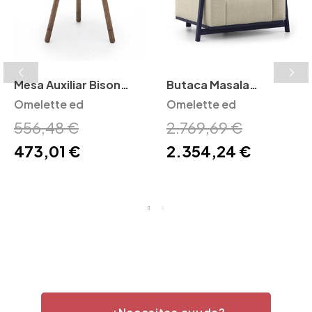
Mesa Auxiliar Bison
Butaca Masala
Omelette ed
Omelette ed
Omelette ed
Omelette ed
556,48 €
2.769,69 €
473,01 €
2.354,24 €